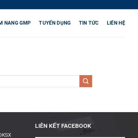
M NANG GMP
TUYỂN DỤNG
TIN TỨC
LIÊN HỆ
LIÊN KẾT FACEBOOK
ĐĐKSX