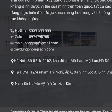
Trải qua hơn 10 năm xây dựng và phát triển, Thái Dương 
khẳng định được vị thế của mình trên toàn quốc, tất cả cá
đang thực hiện đều được khách hàng tin tưởng và hài lòng. M
tục không ngừng.
Hotline : 0829 599 888
Zalo : 0974795785
thaiduonggmp@gmail.com
xaydungphongsach.com
Số 02 lk-11b2, khu đô thị Mỗ Lao, Mộ Lao,Hà Đông
Hà Nội :
Tp HCM :
12/4 Phạm Thị Nghỉ, Ấp 6, Xã Vĩnh Lộc A, Bình Ch
Nam Định :
Yên Mỹ - Ý Yên - Nam Định