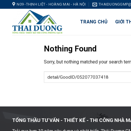
Skip
N09 -THỊNH LIỆT - HOÀNG MAI - HÀ NỘI
THAIDUONGGMP@
to
content
TRANG CHỦ
GIỚI T
Nothing Found
Sorry, but nothing matched your search ter
TỔNG THẦU TƯ VẤN - THIẾT KẾ -
THI CÔNG NHÀ M