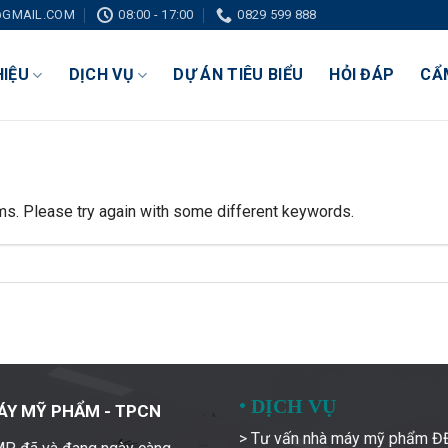
GMAIL.COM
08:00 - 17:00
0829 599 888
HIỆU
DỊCH VỤ
DỰ ÁN TIÊU BIỂU
HỎI ĐÁP
CẨ
ms. Please try again with some different keywords.
•
DỊCH VỤ
ÁY MỸ PHẨM - TPCN
> Tư vấn nhà máy mỹ phẩm 