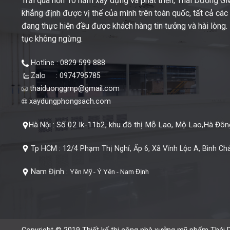
Trải qua hơn 10 năm xây dựng và phát triển, Thái Dương 
khẳng định được vị thế của mình trên toàn quốc, tất cả cá
đang thực hiện đều được khách hàng tin tưởng và hài lòng. M
tục không ngừng.
Hotline : 0829 599 888
Zalo : 0974795785
thaiduonggmp@gmail.com
xaydungphongsach.com
Số 02 lk-11b2, khu đô thị Mỗ Lao, Mộ Lao,Hà Đông
Hà Nội :
Tp HCM :
12/4 Phạm Thị Nghỉ, Ấp 6, Xã Vĩnh Lộc A, Bình Ch
Nam Định :
Yên Mỹ - Ý Yên - Nam Định