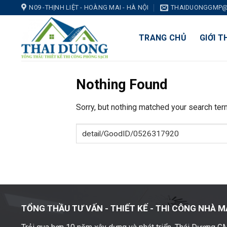
Skip
N09 -THỊNH LIỆT - HOÀNG MAI - HÀ NỘI
THAIDUONGGMP@
to
content
TRANG CHỦ
GIỚI T
Nothing Found
Sorry, but nothing matched your search ter
TỔNG THẦU TƯ VẤN - THIẾT KẾ -
THI CÔNG NHÀ M