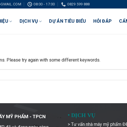
GMAIL.COM
08:00 - 17:00
0829 599 888
HIỆU
DỊCH VỤ
DỰ ÁN TIÊU BIỂU
HỎI ĐÁP
CẨ
ms. Please try again with some different keywords.
•
DỊCH VỤ
ÁY MỸ PHẨM - TPCN
> Tư vấn nhà máy mỹ phẩm 