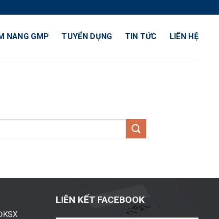
M NANG GMP
TUYỂN DỤNG
TIN TỨC
LIÊN HỆ
LIÊN KẾT FACEBOOK
ĐĐKSX