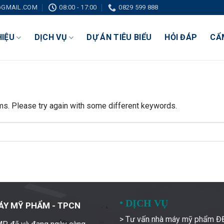
GMAIL.COM
08:00 - 17:00
0829 599 888
HIỆU
DỊCH VỤ
DỰ ÁN TIÊU BIỂU
HỎI ĐÁP
CẨ
ms. Please try again with some different keywords.
•
DỊCH VỤ
ÁY MỸ PHẨM - TPCN
> Tư vấn nhà máy mỹ phẩm 