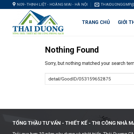
Skip
N09 -THỊNH LIỆT - HOÀNG MAI - HÀ NỘI
THAIDUONGGMP@
to
content
TRANG CHỦ
GIỚI T
Nothing Found
Sorry, but nothing matched your search ter
TỔNG THẦU TƯ VẤN - THIẾT KẾ -
THI CÔNG NHÀ M