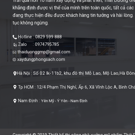
Trải qua hơn 10 năm xây dựng và phát triển, Thái Dương 
khẳng định được vị thế của mình trên toàn quốc, tất cả cá
đang thực hiện đều được khách hàng tin tưởng và hài lòng. M
tục không ngừng.
Hotline : 0829 599 888
Zalo : 0974795785
thaiduonggmp@gmail.com
xaydungphongsach.com
Số 02 lk-11b2, khu đô thị Mỗ Lao, Mộ Lao,Hà Đông
Hà Nội :
Tp HCM :
12/4 Phạm Thị Nghỉ, Ấp 6, Xã Vĩnh Lộc A, Bình Ch
Nam Định :
Yên Mỹ - Ý Yên - Nam Định