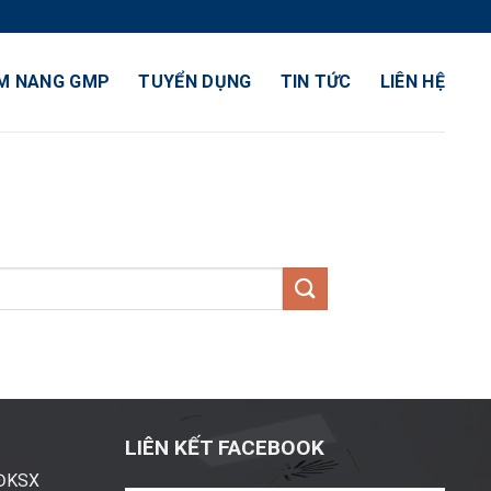
M NANG GMP
TUYỂN DỤNG
TIN TỨC
LIÊN HỆ
LIÊN KẾT FACEBOOK
ĐĐKSX