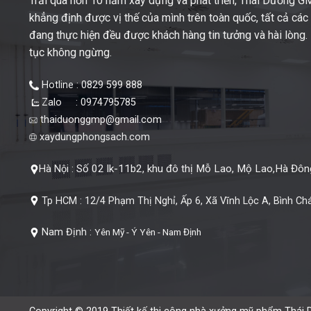
Trải qua hơn 10 năm xây dựng và phát triển, Thái Dương 
khẳng định được vị thế của mình trên toàn quốc, tất cả cá
đang thực hiện đều được khách hàng tin tưởng và hài lòng. M
tục không ngừng.
Hotline : 0829 599 888
Zalo : 0974795785
thaiduonggmp@gmail.com
xaydungphongsach.com
Số 02 lk-11b2, khu đô thị Mỗ Lao, Mộ Lao,Hà Đông
Hà Nội :
Tp HCM :
12/4 Phạm Thị Nghỉ, Ấp 6, Xã Vĩnh Lộc A, Bình Ch
Nam Định :
Yên Mỹ - Ý Yên - Nam Định