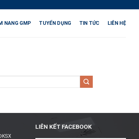
M NANG GMP
TUYỂN DỤNG
TIN TỨC
LIÊN HỆ
LIÊN KẾT FACEBOOK
ĐĐKSX