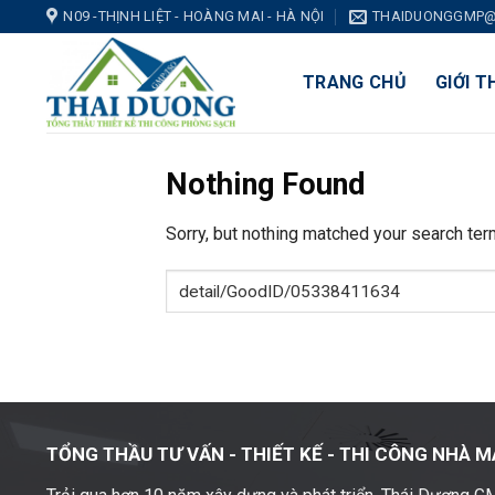
Skip
N09 -THỊNH LIỆT - HOÀNG MAI - HÀ NỘI
THAIDUONGGMP@
to
content
TRANG CHỦ
GIỚI T
Nothing Found
Sorry, but nothing matched your search ter
TỔNG THẦU TƯ VẤN - THIẾT KẾ -
THI CÔNG NHÀ M