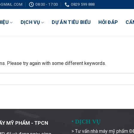
GMAIL.COM
08:00 - 17:00
0829 599 888
HIỆU
DỊCH VỤ
DỰ ÁN TIÊU BIỂU
HỎI ĐÁP
CẨ
ms. Please try again with some different keywords.
•
DỊCH VỤ
ÁY MỸ PHẨM - TPCN
> Tư vấn nhà máy mỹ phẩm 