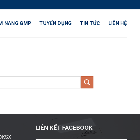
M NANG GMP
TUYỂN DỤNG
TIN TỨC
LIÊN HỆ
LIÊN KẾT FACEBOOK
ĐĐKSX