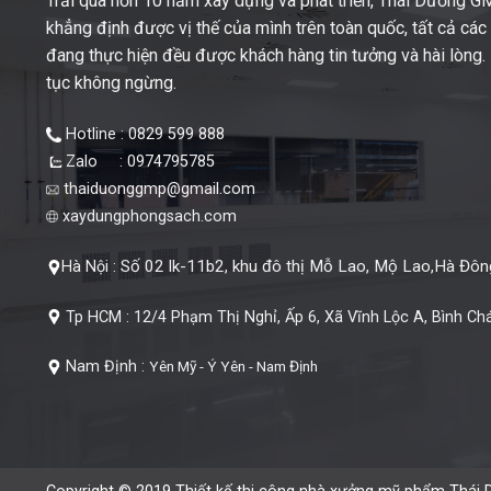
Trải qua hơn 10 năm xây dựng và phát triển, Thái Dương 
khẳng định được vị thế của mình trên toàn quốc, tất cả cá
đang thực hiện đều được khách hàng tin tưởng và hài lòng. M
tục không ngừng.
Hotline : 0829 599 888
Zalo : 0974795785
thaiduonggmp@gmail.com
xaydungphongsach.com
Số 02 lk-11b2, khu đô thị Mỗ Lao, Mộ Lao,Hà Đông
Hà Nội :
Tp HCM :
12/4 Phạm Thị Nghỉ, Ấp 6, Xã Vĩnh Lộc A, Bình Ch
Nam Định :
Yên Mỹ - Ý Yên - Nam Định