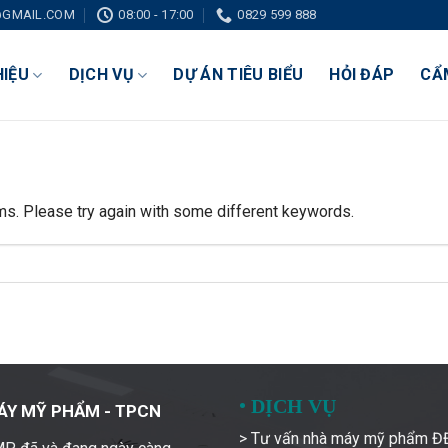
GMAIL.COM
08:00 - 17:00
0829 599 888
HIỆU
DỊCH VỤ
DỰ ÁN TIÊU BIỂU
HỎI ĐÁP
CẨ
ms. Please try again with some different keywords.
•
DỊCH VỤ
ÁY MỸ PHẨM - TPCN
> Tư vấn nhà máy mỹ phẩm 