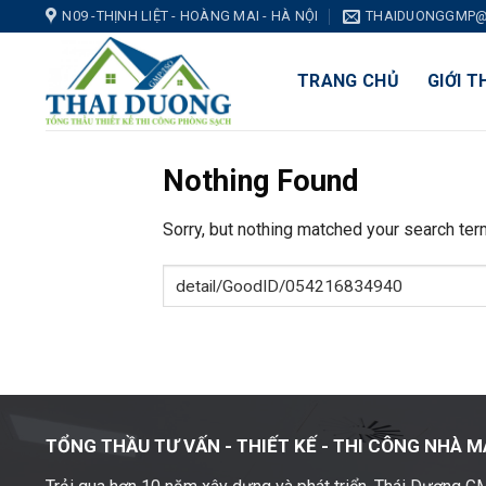
Skip
N09 -THỊNH LIỆT - HOÀNG MAI - HÀ NỘI
THAIDUONGGMP@
to
content
TRANG CHỦ
GIỚI T
Nothing Found
Sorry, but nothing matched your search ter
TỔNG THẦU TƯ VẤN - THIẾT KẾ -
THI CÔNG NHÀ M