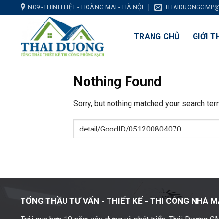
Skip
N09 -THỊNH LIỆT - HOÀNG MAI - HÀ NỘI
THAIDUONGGMP@
to
content
TRANG CHỦ
GIỚI T
Nothing Found
Sorry, but nothing matched your search ter
TỔNG THẦU TƯ VẤN - THIẾT KẾ -
THI CÔNG NHÀ M