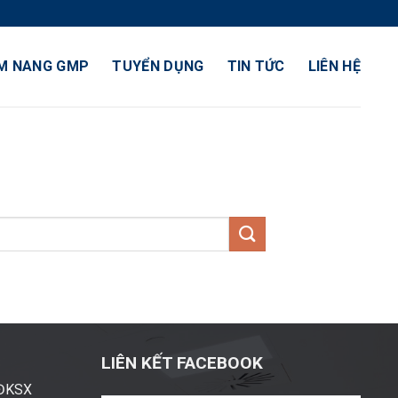
M NANG GMP
TUYỂN DỤNG
TIN TỨC
LIÊN HỆ
LIÊN KẾT FACEBOOK
ĐĐKSX