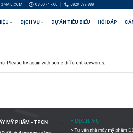
GMAIL.COM
08:00 - 17:00
0829 599 888
HIỆU
DỊCH VỤ
DỰ ÁN TIÊU BIỂU
HỎI ĐÁP
CẨ
ms. Please try again with some different keywords.
•
DỊCH VỤ
ÁY MỸ PHẨM - TPCN
> Tư vấn nhà máy mỹ phẩm 