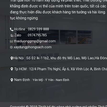
Trải qua hơn 10 năm xây dựng và phát triển, Thái Dương 
khẳng định được vị thế của mình trên toàn quốc, tất cả cá
đang thực hiện đều được khách hàng tin tưởng và hài lòng. M
tục không ngừng.
Hotline : 0829 599 888
Zalo : 0974795785
thaiduonggmp@gmail.com
xaydungphongsach.com
Số 02 lk-11b2, khu đô thị Mỗ Lao, Mộ Lao,Hà Đông
Hà Nội :
Tp HCM :
12/4 Phạm Thị Nghỉ, Ấp 6, Xã Vĩnh Lộc A, Bình Ch
Nam Định :
Yên Mỹ - Ý Yên - Nam Định