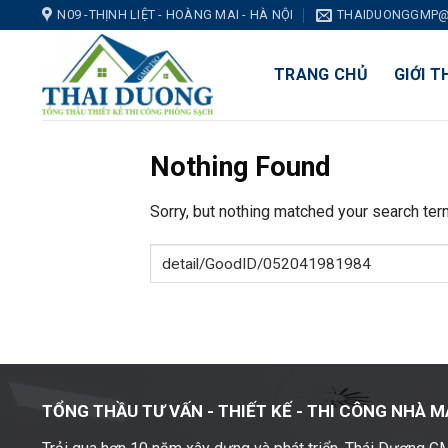
Skip
N09 -THỊNH LIỆT - HOÀNG MAI - HÀ NỘI
THAIDUONGGMP@
to
content
TRANG CHỦ
GIỚI T
Nothing Found
Sorry, but nothing matched your search ter
TỔNG THẦU TƯ VẤN - THIẾT KẾ -
THI CÔNG NHÀ M