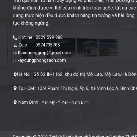
Trải qua hơn 10 năm xây dựng và phát triển, Thái Dương 
khẳng định được vị thế của mình trên toàn quốc, tất cả cá
đang thực hiện đều được khách hàng tin tưởng và hài lòng. M
tục không ngừng.
Hotline : 0829 599 888
Zalo : 0974795785
thaiduonggmp@gmail.com
xaydungphongsach.com
Số 02 lk-11b2, khu đô thị Mỗ Lao, Mộ Lao,Hà Đông
Hà Nội :
Tp HCM :
12/4 Phạm Thị Nghỉ, Ấp 6, Xã Vĩnh Lộc A, Bình Ch
Nam Định :
Yên Mỹ - Ý Yên - Nam Định