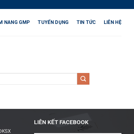
M NANG GMP
TUYỂN DỤNG
TIN TỨC
LIÊN HỆ
LIÊN KẾT FACEBOOK
ĐĐKSX