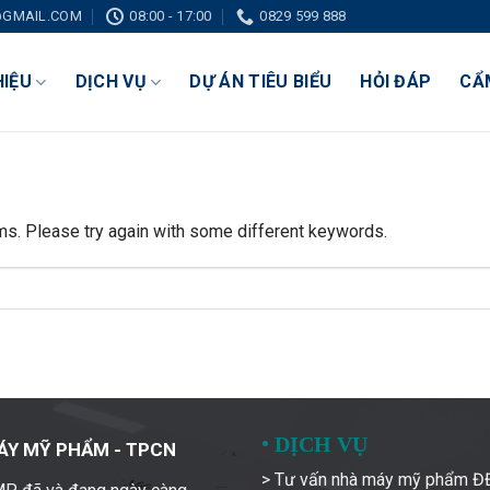
GMAIL.COM
08:00 - 17:00
0829 599 888
HIỆU
DỊCH VỤ
DỰ ÁN TIÊU BIỂU
HỎI ĐÁP
CẨ
ms. Please try again with some different keywords.
•
DỊCH VỤ
ÁY MỸ PHẨM - TPCN
> Tư vấn nhà máy mỹ phẩm 