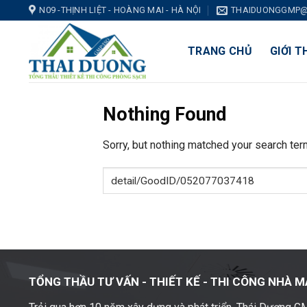
Skip
N09 -THỊNH LIỆT - HOÀNG MAI - HÀ NỘI
THAIDUONGGMP@
to
content
TRANG CHỦ
GIỚI T
Nothing Found
Sorry, but nothing matched your search ter
TỔNG THẦU TƯ VẤN - THIẾT KẾ -
THI CÔNG NHÀ M