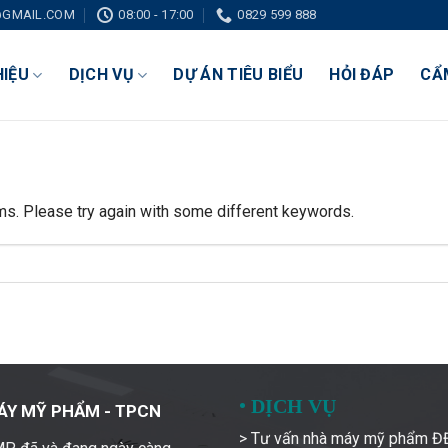
GMAIL.COM
08:00 - 17:00
0829 599 888
HIỆU
DỊCH VỤ
DỰ ÁN TIÊU BIỂU
HỎI ĐÁP
CẨ
ms. Please try again with some different keywords.
•
DỊCH VỤ
ÁY MỸ PHẨM - TPCN
> Tư vấn nhà máy mỹ phẩm 