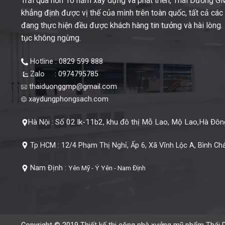
Trải qua hơn 10 năm xây dựng và phát triển, Thái Dương 
khẳng định được vị thế của mình trên toàn quốc, tất cả cá
đang thực hiện đều được khách hàng tin tưởng và hài lòng. M
tục không ngừng.
Hotline : 0829 599 888
Zalo : 0974795785
thaiduonggmp@gmail.com
xaydungphongsach.com
Số 02 lk-11b2, khu đô thị Mỗ Lao, Mộ Lao,Hà Đông
Hà Nội :
Tp HCM :
12/4 Phạm Thị Nghỉ, Ấp 6, Xã Vĩnh Lộc A, Bình Ch
Nam Định :
Yên Mỹ - Ý Yên - Nam Định