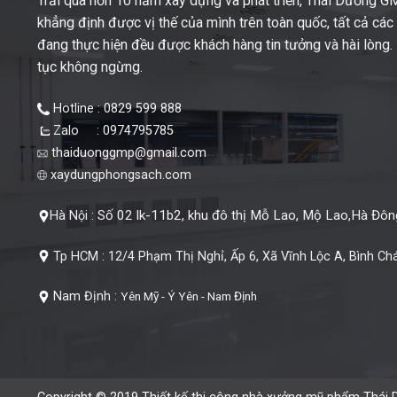
Trải qua hơn 10 năm xây dựng và phát triển, Thái Dương 
khẳng định được vị thế của mình trên toàn quốc, tất cả cá
đang thực hiện đều được khách hàng tin tưởng và hài lòng. M
tục không ngừng.
Hotline : 0829 599 888
Zalo : 0974795785
thaiduonggmp@gmail.com
xaydungphongsach.com
Số 02 lk-11b2, khu đô thị Mỗ Lao, Mộ Lao,Hà Đông
Hà Nội :
Tp HCM :
12/4 Phạm Thị Nghỉ, Ấp 6, Xã Vĩnh Lộc A, Bình Ch
Nam Định :
Yên Mỹ - Ý Yên - Nam Định