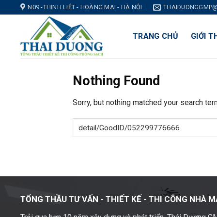
Skip
N09 -THỊNH LIỆT - HOÀNG MAI - HÀ NỘI
THAIDUONGGMP@
to
content
TRANG CHỦ
GIỚI T
Nothing Found
Sorry, but nothing matched your search ter
TỔNG THẦU TƯ VẤN - THIẾT KẾ -
THI CÔNG NHÀ M