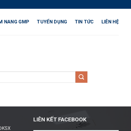
M NANG GMP
TUYỂN DỤNG
TIN TỨC
LIÊN HỆ
LIÊN KẾT FACEBOOK
ĐĐKSX