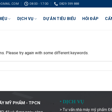
GMAIL.COM
08:00 - 17:00
0829 599 888
HIỆU
DỊCH VỤ
DỰ ÁN TIÊU BIỂU
HỎI ĐÁP
CẨ
ms. Please try again with some different keywords.
•
DỊCH VỤ
ÁY MỸ PHẨM - TPCN
> Tư vấn nhà máy mỹ phẩm 