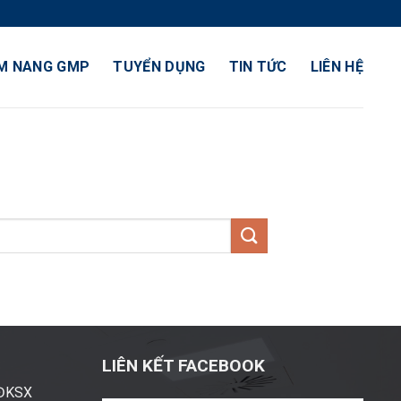
M NANG GMP
TUYỂN DỤNG
TIN TỨC
LIÊN HỆ
LIÊN KẾT FACEBOOK
ĐĐKSX