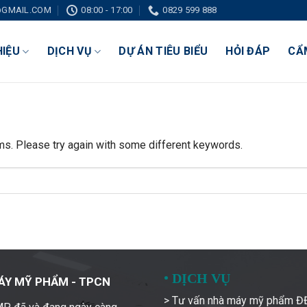
GMAIL.COM
08:00 - 17:00
0829 599 888
HIỆU
DỊCH VỤ
DỰ ÁN TIÊU BIỂU
HỎI ĐÁP
CẨ
ms. Please try again with some different keywords.
•
DỊCH VỤ
ÁY MỸ PHẨM - TPCN
> Tư vấn nhà máy mỹ phẩm 