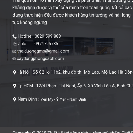
Trải qua hơn 10 năm xây dựng và phát triển, Thái Dương 
khẳng định được vị thế của mình trên toàn quốc, tất cả cá
đang thực hiện đều được khách hàng tin tưởng và hài lòng. M
tục không ngừng.
Hotline : 0829 599 888
Zalo : 0974795785
thaiduonggmp@gmail.com
xaydungphongsach.com
Số 02 lk-11b2, khu đô thị Mỗ Lao, Mộ Lao,Hà Đông
Hà Nội :
Tp HCM :
12/4 Phạm Thị Nghỉ, Ấp 6, Xã Vĩnh Lộc A, Bình Ch
Nam Định :
Yên Mỹ - Ý Yên - Nam Định