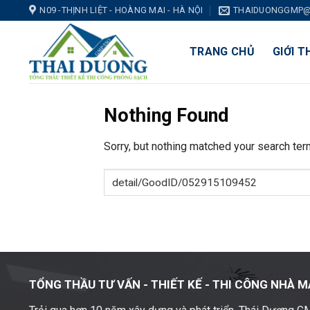
Skip
N09 -THỊNH LIỆT - HOÀNG MAI - HÀ NỘI
THAIDUONGGMP@
to
content
TRANG CHỦ
GIỚI T
Nothing Found
Sorry, but nothing matched your search ter
TỔNG THẦU TƯ VẤN - THIẾT KẾ -
THI CÔNG NHÀ M