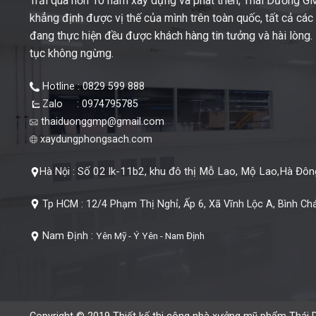
Trải qua hơn 10 năm xây dựng và phát triển, Thái Dương 
khẳng định được vị thế của mình trên toàn quốc, tất cả cá
đang thực hiện đều được khách hàng tin tưởng và hài lòng. M
tục không ngừng.
Hotline : 0829 599 888
Zalo : 0974795785
thaiduonggmp@gmail.com
xaydungphongsach.com
Số 02 lk-11b2, khu đô thị Mỗ Lao, Mộ Lao,Hà Đông
Hà Nội :
Tp HCM :
12/4 Phạm Thị Nghỉ, Ấp 6, Xã Vĩnh Lộc A, Bình Ch
Nam Định :
Yên Mỹ - Ý Yên - Nam Định