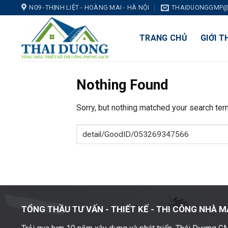
Skip
N09 -THỊNH LIỆT - HOÀNG MAI - HÀ NỘI
THAIDUONGGMP@
to
content
TRANG CHỦ
GIỚI T
Nothing Found
Sorry, but nothing matched your search ter
TỔNG THẦU TƯ VẤN - THIẾT KẾ -
THI CÔNG NHÀ M