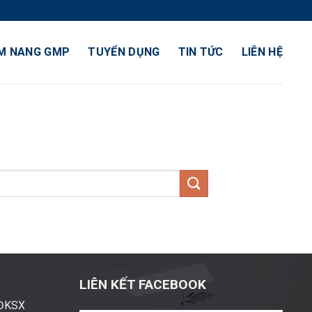
M NANG GMP
TUYỂN DỤNG
TIN TỨC
LIÊN HỆ
LIÊN KẾT FACEBOOK
ĐĐKSX