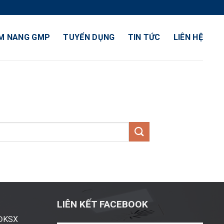
M NANG GMP
TUYỂN DỤNG
TIN TỨC
LIÊN HỆ
LIÊN KẾT FACEBOOK
ĐĐKSX