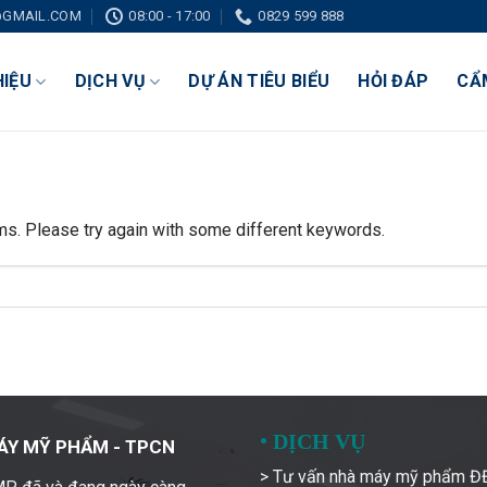
GMAIL.COM
08:00 - 17:00
0829 599 888
HIỆU
DỊCH VỤ
DỰ ÁN TIÊU BIỂU
HỎI ĐÁP
CẨ
ms. Please try again with some different keywords.
•
DỊCH VỤ
ÁY MỸ PHẨM - TPCN
> Tư vấn nhà máy mỹ phẩm 