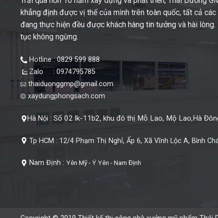
Trải qua hơn 10 năm xây dựng và phát triển, Thái Dương 
khẳng định được vị thế của mình trên toàn quốc, tất cả cá
đang thực hiện đều được khách hàng tin tưởng và hài lòng. M
tục không ngừng.
Hotline : 0829 599 888
Zalo : 0974795785
thaiduonggmp@gmail.com
xaydungphongsach.com
Số 02 lk-11b2, khu đô thị Mỗ Lao, Mộ Lao,Hà Đông
Hà Nội :
Tp HCM :
12/4 Phạm Thị Nghỉ, Ấp 6, Xã Vĩnh Lộc A, Bình Ch
Nam Định :
Yên Mỹ - Ý Yên - Nam Định