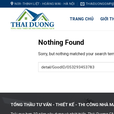
Skip
N09 -THỊNH LIỆT - HOÀNG MAI - HÀ NỘI
THAIDUONGGMP@
to
content
TRANG CHỦ
GIỚI T
Nothing Found
Sorry, but nothing matched your search ter
TỔNG THẦU TƯ VẤN - THIẾT KẾ -
THI CÔNG NHÀ M