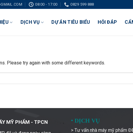
GMAIL.COM
08:00 - 17:00
0829 599 888
HIỆU
DỊCH VỤ
DỰ ÁN TIÊU BIỂU
HỎI ĐÁP
CẨ
ms. Please try again with some different keywords.
•
DỊCH VỤ
ÁY MỸ PHẨM - TPCN
> Tư vấn nhà máy mỹ phẩm 