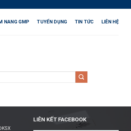
M NANG GMP
TUYỂN DỤNG
TIN TỨC
LIÊN HỆ
LIÊN KẾT FACEBOOK
ĐĐKSX