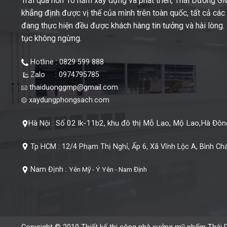
Trải qua hơn 10 năm xây dựng và phát triển, Thái Dương 
khẳng định được vị thế của mình trên toàn quốc, tất cả cá
đang thực hiện đều được khách hàng tin tưởng và hài lòng. M
tục không ngừng.
Hotline : 0829 599 888
Zalo : 0974795785
thaiduonggmp@gmail.com
xaydungphongsach.com
Số 02 lk-11b2, khu đô thị Mỗ Lao, Mộ Lao,Hà Đông
Hà Nội :
Tp HCM :
12/4 Phạm Thị Nghỉ, Ấp 6, Xã Vĩnh Lộc A, Bình Ch
Nam Định :
Yên Mỹ - Ý Yên - Nam Định