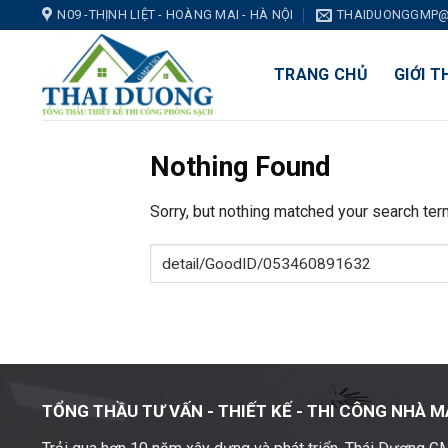
Skip
N09 -THỊNH LIỆT - HOÀNG MAI - HÀ NỘI
THAIDUONGGMP@
to
content
TRANG CHỦ
GIỚI T
Nothing Found
Sorry, but nothing matched your search ter
TỔNG THẦU TƯ VẤN - THIẾT KẾ -
THI CÔNG NHÀ M