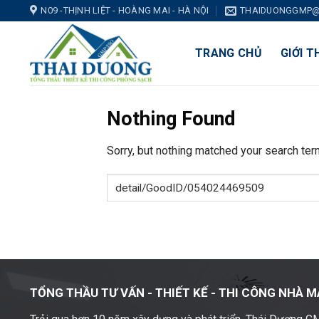
Skip
N09 -THỊNH LIỆT - HOÀNG MAI - HÀ NỘI
THAIDUONGGMP@
to
content
TRANG CHỦ
GIỚI T
Nothing Found
Sorry, but nothing matched your search ter
TỔNG THẦU TƯ VẤN - THIẾT KẾ -
THI CÔNG NHÀ M