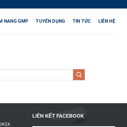
M NANG GMP
TUYỂN DỤNG
TIN TỨC
LIÊN HỆ
LIÊN KẾT FACEBOOK
ĐĐKSX