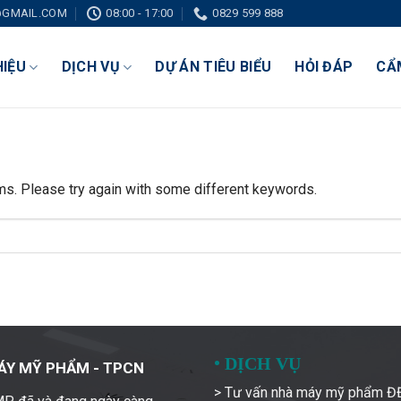
GMAIL.COM
08:00 - 17:00
0829 599 888
HIỆU
DỊCH VỤ
DỰ ÁN TIÊU BIỂU
HỎI ĐÁP
CẨ
ms. Please try again with some different keywords.
•
DỊCH VỤ
ÁY MỸ PHẨM - TPCN
> Tư vấn nhà máy mỹ phẩm 