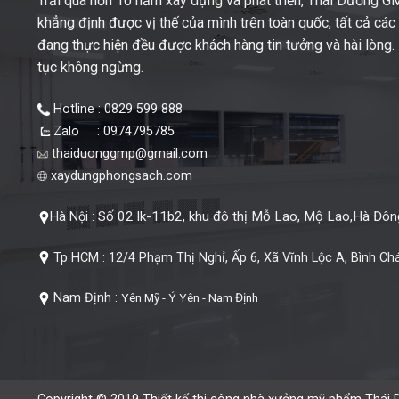
Trải qua hơn 10 năm xây dựng và phát triển, Thái Dương 
khẳng định được vị thế của mình trên toàn quốc, tất cả cá
đang thực hiện đều được khách hàng tin tưởng và hài lòng. M
tục không ngừng.
Hotline : 0829 599 888
Zalo : 0974795785
thaiduonggmp@gmail.com
xaydungphongsach.com
Số 02 lk-11b2, khu đô thị Mỗ Lao, Mộ Lao,Hà Đông
Hà Nội :
Tp HCM :
12/4 Phạm Thị Nghỉ, Ấp 6, Xã Vĩnh Lộc A, Bình Ch
Nam Định :
Yên Mỹ - Ý Yên - Nam Định