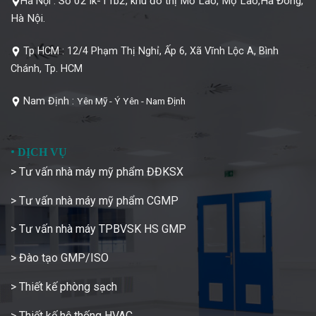
Số 02 lk-11b2, khu đô thị Mỗ Lao, Mộ Lao,Hà Đông,
Hà Nội :
Hà Nội.
Tp HCM :
12/4 Phạm Thị Nghỉ, Ấp 6, Xã Vĩnh Lộc A, Bình
Chánh, Tp. HCM
Nam Định :
Yên Mỹ - Ý Yên - Nam Định
•
DỊCH VỤ
> Tư vấn nhà máy mỹ phẩm ĐĐKSX
> Tư vấn nhà máy mỹ phẩm CGMP
> Tư vấn nhà máy TPBVSK HS GMP
> Đào tạo GMP/ISO
> Thiết kế phòng sạch
> Thiết kế hệ thống HVAC