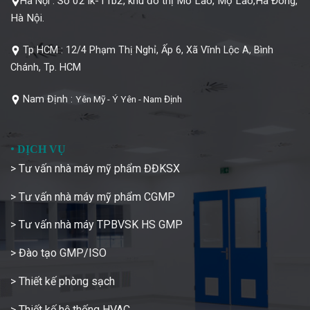
Số 02 lk-11b2, khu đô thị Mỗ Lao, Mộ Lao,Hà Đông,
Hà Nội :
Hà Nội.
Tp HCM :
12/4 Phạm Thị Nghỉ, Ấp 6, Xã Vĩnh Lộc A, Bình
Chánh, Tp. HCM
Nam Định :
Yên Mỹ - Ý Yên - Nam Định
•
DỊCH VỤ
> Tư vấn nhà máy mỹ phẩm ĐĐKSX
> Tư vấn nhà máy mỹ phẩm CGMP
> Tư vấn nhà máy TPBVSK HS GMP
> Đào tạo GMP/ISO
> Thiết kế phòng sạch
> Thiết kế hệ thống HVAC