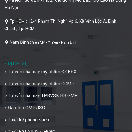
Số 02 lk-11b2, khu đô thị Mỗ Lao, Mộ Lao,Hà Đông,
Hà Nội :
Hà Nội.
Tp HCM :
12/4 Phạm Thị Nghỉ, Ấp 6, Xã Vĩnh Lộc A, Bình
Chánh, Tp. HCM
Nam Định :
Yên Mỹ - Ý Yên - Nam Định
•
DỊCH VỤ
> Tư vấn nhà máy mỹ phẩm ĐĐKSX
> Tư vấn nhà máy mỹ phẩm CGMP
> Tư vấn nhà máy TPBVSK HS GMP
> Đào tạo GMP/ISO
> Thiết kế phòng sạch
> Thiết kế hệ thống HVAC