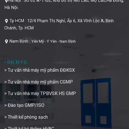
Số 02 lk-11b2, khu đô thị Mỗ Lao, Mộ Lao,Hà Đông,
Hà Nội :
Hà Nội.
Tp HCM :
12/4 Phạm Thị Nghỉ, Ấp 6, Xã Vĩnh Lộc A, Bình
Chánh, Tp. HCM
Nam Định :
Yên Mỹ - Ý Yên - Nam Định
•
DỊCH VỤ
> Tư vấn nhà máy mỹ phẩm ĐĐKSX
> Tư vấn nhà máy mỹ phẩm CGMP
> Tư vấn nhà máy TPBVSK HS GMP
> Đào tạo GMP/ISO
> Thiết kế phòng sạch
> Thiết kế hệ thống HVAC