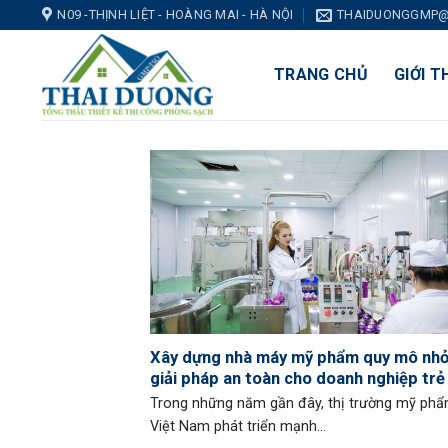
Skip
N09 -THỊNH LIỆT - HOÀNG MAI - HÀ NỘI
THAIDUONGGMP@
to
content
TRANG CHỦ
GIỚI T
Xây dựng nhà máy mỹ phẩm quy mô nh
giải pháp an toàn cho doanh nghiệp trẻ
Trong những năm gần đây, thị trường mỹ phẩ
Việt Nam phát triển mạnh...