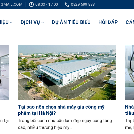
GMAIL.COM
08:00 - 17:00
0829 599 888
HIỆU
DỊCH VỤ
DỰ ÁN TIÊU BIỂU
HỎI ĐÁP
CẨ
ỏ
Tại sao nên chọn nhà máy gia công mỹ
Nhà
phẩm tại Hà Nội?
tiê
m tại
Trong bối cảnh nhu cầu làm đẹp ngày càng tăng
Thị 
cao, nhiều thương hiệu mỹ...
mẽ, 