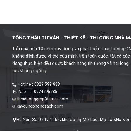
TỔNG THẦU TƯ VẤN - THIẾT KẾ -
THI CÔNG NHÀ M
Trải qua hơn 10 năm xây dựng và phát triển, Thái Dương 
khẳng định được vị thế của mình trên toàn quốc, tất cả cá
đang thực hiện đều được khách hàng tin tưởng và hài lòng. M
tục không ngừng.
Hotline : 0829 599 888
Zalo : 0974795785
thaiduonggmp@gmail.com
xaydungphongsach.com
Số 02 lk-11b2, khu đô thị Mỗ Lao, Mộ Lao,Hà Đông
Hà Nội :