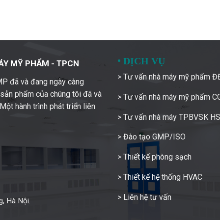
•
DỊCH VỤ
ÁY MỸ PHẨM - TPCN
> Tư vấn nhà máy mỹ phẩm 
GMP đã và đang ngày càng
c sản phẩm của chúng tôi đã và
> Tư vấn nhà máy mỹ phẩm 
ột hành trình phát triển liên
> Tư vấn nhà máy TPBVSK H
> Đào tạo GMP/ISO
> Thiết kế phòng sạch
> Thiết kế hệ thống HVAC
> Liên hệ tư vấn
, Hà Nội.