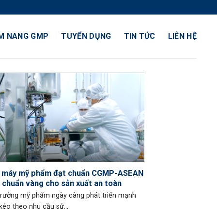
M NANG GMP
TUYỂN DỤNG
TIN TỨC
LIÊN HỆ
 máy mỹ phẩm đạt chuẩn CGMP-ASEAN
u chuẩn vàng cho sản xuất an toàn
trường mỹ phẩm ngày càng phát triển mạnh
kéo theo nhu cầu sử...