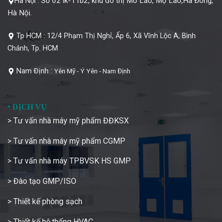
Số 02 lk-11b2, khu đô thị Mỗ Lao, Mộ Lao,Hà Đông,
Hà Nội :
Hà Nội.
Tp HCM :
12/4 Phạm Thị Nghỉ, Ấp 6, Xã Vĩnh Lộc A, Bình
Chánh, Tp. HCM
Nam Định :
Yên Mỹ - Ý Yên - Nam Định
•
DỊCH VỤ
> Tư vấn nhà máy mỹ phẩm ĐĐKSX
> Tư vấn nhà máy mỹ phẩm CGMP
> Tư vấn nhà máy TPBVSK HS GMP
> Đào tạo GMP/ISO
> Thiết kế phòng sạch
> Thiết kế hệ thống HVAC