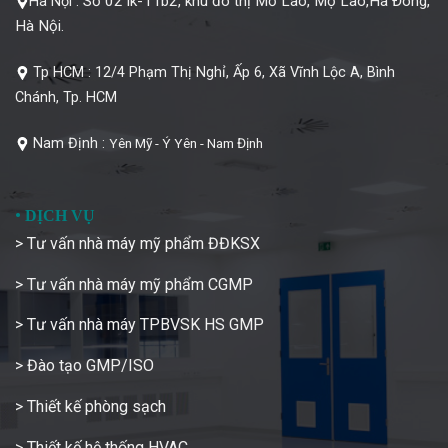
Số 02 lk-11b2, khu đô thị Mỗ Lao, Mộ Lao,Hà Đông,
Hà Nội :
Hà Nội.
Tp HCM :
12/4 Phạm Thị Nghỉ, Ấp 6, Xã Vĩnh Lộc A, Bình
Chánh, Tp. HCM
Nam Định :
Yên Mỹ - Ý Yên - Nam Định
•
DỊCH VỤ
> Tư vấn nhà máy mỹ phẩm ĐĐKSX
> Tư vấn nhà máy mỹ phẩm CGMP
> Tư vấn nhà máy TPBVSK HS GMP
> Đào tạo GMP/ISO
> Thiết kế phòng sạch
> Thiết kế hệ thống HVAC