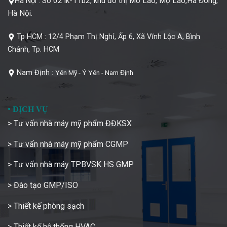
Số 02 lk-11b2, khu đô thị Mỗ Lao, Mộ Lao,Hà Đông,
Hà Nội :
Hà Nội.
Tp HCM :
12/4 Phạm Thị Nghỉ, Ấp 6, Xã Vĩnh Lộc A, Bình
Chánh, Tp. HCM
Nam Định :
Yên Mỹ - Ý Yên - Nam Định
•
DỊCH VỤ
> Tư vấn nhà máy mỹ phẩm ĐĐKSX
> Tư vấn nhà máy mỹ phẩm CGMP
> Tư vấn nhà máy TPBVSK HS GMP
> Đào tạo GMP/ISO
> Thiết kế phòng sạch
> Thiết kế hệ thống HVAC