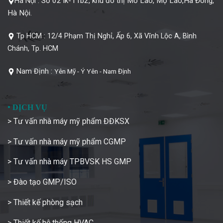
Số 02 lk-11b2, khu đô thị Mỗ Lao, Mộ Lao,Hà Đông,
Hà Nội :
Hà Nội.
Tp HCM :
12/4 Phạm Thị Nghỉ, Ấp 6, Xã Vĩnh Lộc A, Bình
Chánh, Tp. HCM
Nam Định :
Yên Mỹ - Ý Yên - Nam Định
•
DỊCH VỤ
> Tư vấn nhà máy mỹ phẩm ĐĐKSX
> Tư vấn nhà máy mỹ phẩm CGMP
> Tư vấn nhà máy TPBVSK HS GMP
> Đào tạo GMP/ISO
> Thiết kế phòng sạch
> Thiết kế hệ thống HVAC