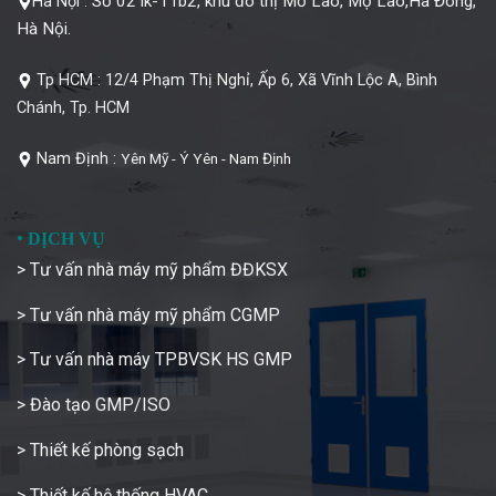
Số 02 lk-11b2, khu đô thị Mỗ Lao, Mộ Lao,Hà Đông,
Hà Nội :
Hà Nội.
Tp HCM :
12/4 Phạm Thị Nghỉ, Ấp 6, Xã Vĩnh Lộc A, Bình
Chánh, Tp. HCM
Nam Định :
Yên Mỹ - Ý Yên - Nam Định
•
DỊCH VỤ
> Tư vấn nhà máy mỹ phẩm ĐĐKSX
> Tư vấn nhà máy mỹ phẩm CGMP
> Tư vấn nhà máy TPBVSK HS GMP
> Đào tạo GMP/ISO
> Thiết kế phòng sạch
> Thiết kế hệ thống HVAC