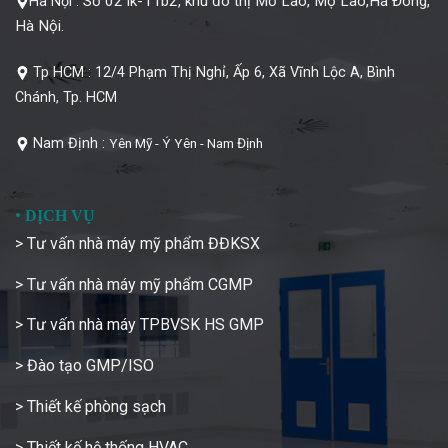
Số 02 lk-11b2, khu đô thị Mỗ Lao, Mộ Lao,Hà Đông,
Hà Nội :
Hà Nội.
Tp HCM :
12/4 Phạm Thị Nghỉ, Ấp 6, Xã Vĩnh Lộc A, Bình
Chánh, Tp. HCM
Nam Định :
Yên Mỹ - Ý Yên - Nam Định
•
DỊCH VỤ
> Tư vấn nhà máy mỹ phẩm ĐĐKSX
> Tư vấn nhà máy mỹ phẩm CGMP
> Tư vấn nhà máy TPBVSK HS GMP
> Đào tạo GMP/ISO
> Thiết kế phòng sạch
> Thiết kế hệ thống HVAC