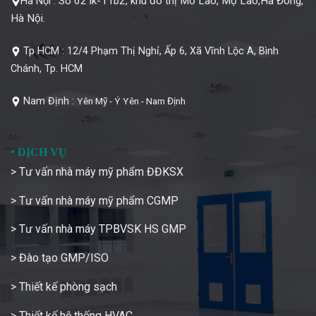
Số 02 lk-11b2, khu đô thị Mỗ Lao, Mộ Lao,Hà Đông,
Hà Nội :
Hà Nội.
Tp HCM :
12/4 Phạm Thị Nghỉ, Ấp 6, Xã Vĩnh Lộc A, Bình
Chánh, Tp. HCM
Nam Định :
Yên Mỹ - Ý Yên - Nam Định
•
DỊCH VỤ
> Tư vấn nhà máy mỹ phẩm ĐĐKSX
> Tư vấn nhà máy mỹ phẩm CGMP
> Tư vấn nhà máy TPBVSK HS GMP
> Đào tạo GMP/ISO
> Thiết kế phòng sạch
> Thiết kế hệ thống HVAC