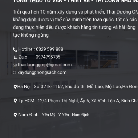
TỔNG THẦU TƯ VẤN - THIẾT KẾ -
THI CÔNG NHÀ M
Trải qua hơn 10 năm xây dựng và phát triển, Thái Dương 
khẳng định được vị thế của mình trên toàn quốc, tất cả cá
đang thực hiện đều được khách hàng tin tưởng và hài lòng. M
tục không ngừng.
Hotline : 0829 599 888
Zalo : 0974795785
thaiduonggmp@gmail.com
xaydungphongsach.com
Số 02 lk-11b2, khu đô thị Mỗ Lao, Mộ Lao,Hà Đông
Hà Nội :
Tp HCM :
12/4 Phạm Thị Nghỉ, Ấp 6, Xã Vĩnh Lộc A, Bình Ch
Nam Định :
Yên Mỹ - Ý Yên - Nam Định