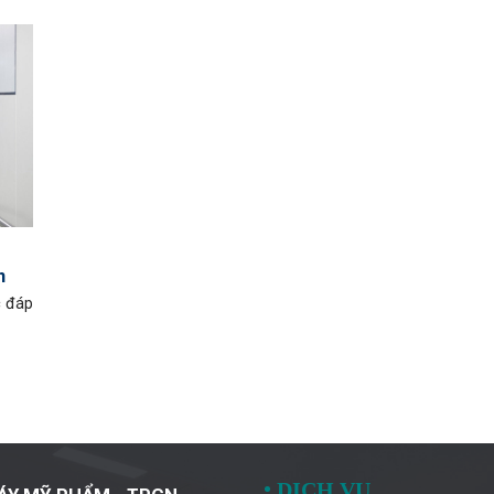
n
c đáp
•
DỊCH VỤ