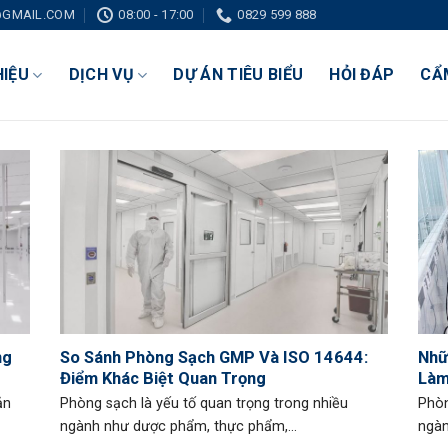
GMAIL.COM
08:00 - 17:00
0829 599 888
HIỆU
DỊCH VỤ
DỰ ÁN TIÊU BIỂU
HỎI ĐÁP
CẨ
ng
So Sánh Phòng Sạch GMP Và ISO 14644:
Nhữ
Điểm Khác Biệt Quan Trọng
Làm
ản
Phòng sạch là yếu tố quan trọng trong nhiều
Phòn
ngành như dược phẩm, thực phẩm,...
ngàn