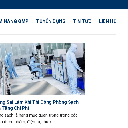
M NANG GMP
TUYỂN DỤNG
TIN TỨC
LIÊN HỆ
ng Sai Lầm Khi Thi Công Phòng Sạch
 Tăng Chi Phí
g sạch là hạng mục quan trọng trong các
h dược phẩm, điện tử, thực...