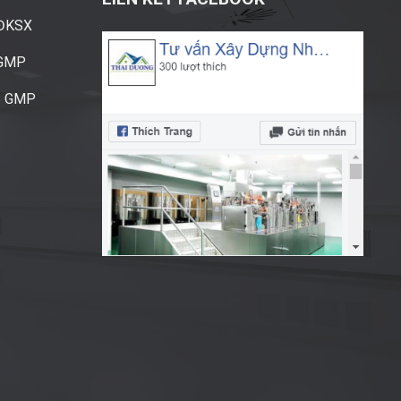
ĐĐKSX
CGMP
S GMP