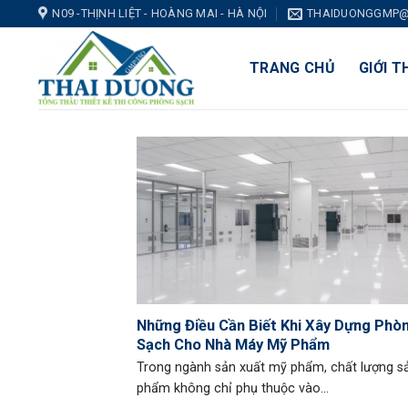
Skip
N09 -THỊNH LIỆT - HOÀNG MAI - HÀ NỘI
THAIDUONGGMP@
to
content
TRANG CHỦ
GIỚI T
Những Điều Cần Biết Khi Xây Dựng Phò
Sạch Cho Nhà Máy Mỹ Phẩm
Trong ngành sản xuất mỹ phẩm, chất lượng s
phẩm không chỉ phụ thuộc vào...