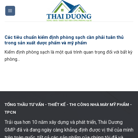
Skip
to
content
Các tiêu chuẩn kiểm định phòng sạch cần phải tuân thủ
trong sản xuất dược phẩm và mỹ phẩm
Kiểm định phòng sạch là một quá trình quan trọng đối với bất kỳ
phòng...
TỔNG THẦU TƯ VẤN - THIẾT KẾ -
THI CÔNG NHÀ MÁY MỸ PHẨM -
TPCN
Trải qua hơn 10 năm xây dựng và phát triển, Thái Dương
GMP đã và đang ngày càng khẳng định được vị thế của mình
trên toàn quốc, tất cả các sản phẩm của chúng tôi đã và