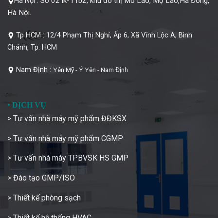
Số 02 lk-11b2, khu đô thị Mỗ Lao, Mộ Lao,Hà Đông,
Hà Nội :
Hà Nội.
Tp HCM :
12/4 Phạm Thị Nghỉ, Ấp 6, Xã Vĩnh Lộc A, Bình
Chánh, Tp. HCM
Nam Định :
Yên Mỹ - Ý Yên - Nam Định
•
DỊCH VỤ
> Tư vấn nhà máy mỹ phẩm ĐĐKSX
> Tư vấn nhà máy mỹ phẩm CGMP
> Tư vấn nhà máy TPBVSK HS GMP
> Đào tạo GMP/ISO
> Thiết kế phòng sạch
> Thiết kế hệ thống HVAC