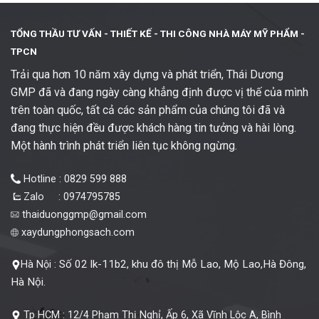
TỔNG THẦU TƯ VẤN - THIẾT KẾ -
THI CÔNG NHÀ MÁY MỸ PHẨM -
TPCN
Trải qua hơn 10 năm xây dựng và phát triển, Thái Dương
GMP đã và đang ngày càng khẳng định được vị thế của mình
trên toàn quốc, tất cả các sản phẩm của chúng tôi đã và
đang thực hiện đều được khách hàng tin tưởng và hài lòng.
Một hành trình phát triển liên tục không ngừng.
Hotline : 0829 599 888
Zalo : 0974795785
thaiduonggmp@gmail.com
xaydungphongsach.com
Số 02 lk-11b2, khu đô thị Mỗ Lao, Mộ Lao,Hà Đông,
Hà Nội :
Hà Nội.
Tp HCM :
12/4 Phạm Thị Nghỉ, Ấp 6, Xã Vĩnh Lộc A, Bình