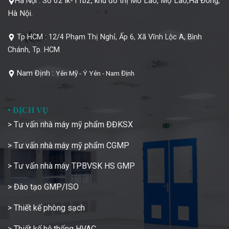
Số 02 lk-11b2, khu đô thị Mỗ Lao, Mộ Lao,Hà Đông,
Hà Nội :
Hà Nội.
Tp HCM :
12/4 Phạm Thị Nghỉ, Ấp 6, Xã Vĩnh Lộc A, Bình
Chánh, Tp. HCM
Nam Định :
Yên Mỹ - Ý Yên - Nam Định
•
DỊCH VỤ
> Tư vấn nhà máy mỹ phẩm ĐĐKSX
> Tư vấn nhà máy mỹ phẩm CGMP
> Tư vấn nhà máy TPBVSK HS GMP
> Đào tạo GMP/ISO
> Thiết kế phòng sạch
> Thiết kế hệ thống HVAC