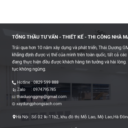
TỔNG THẦU TƯ VẤN - THIẾT KẾ -
THI CÔNG NHÀ M
Trải qua hơn 10 năm xây dựng và phát triển, Thái Dương 
khẳng định được vị thế của mình trên toàn quốc, tất cả cá
đang thực hiện đều được khách hàng tin tưởng và hài lòng. M
tục không ngừng.
Hotline : 0829 599 888
Zalo : 0974795785
thaiduonggmp@gmail.com
xaydungphongsach.com
Số 02 lk-11b2, khu đô thị Mỗ Lao, Mộ Lao,Hà Đông
Hà Nội :