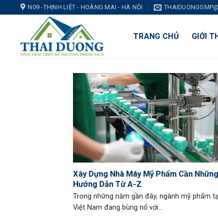
Skip
N09 -THỊNH LIỆT - HOÀNG MAI - HÀ NỘI
THAIDUONGGMP@
to
content
TRANG CHỦ
GIỚI T
Xây Dựng Nhà Máy Mỹ Phẩm Cần Những
Hướng Dẫn Từ A-Z
Trong những năm gần đây, ngành mỹ phẩm tạ
Việt Nam đang bùng nổ với...