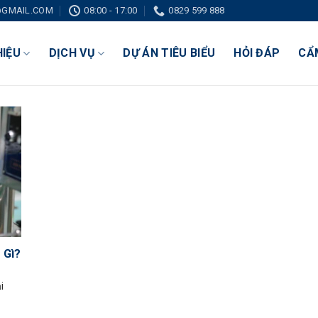
GMAIL.COM
08:00 - 17:00
0829 599 888
HIỆU
DỊCH VỤ
DỰ ÁN TIÊU BIỂU
HỎI ĐÁP
CẨ
 Gì?
i