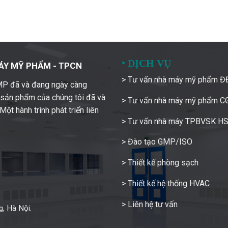
•
DỊCH VỤ
ÁY MỸ PHẨM - TPCN
> Tư vấn nhà máy mỹ phẩm 
GMP đã và đang ngày càng
c sản phẩm của chúng tôi đã và
> Tư vấn nhà máy mỹ phẩm 
ột hành trình phát triển liên
> Tư vấn nhà máy TPBVSK H
> Đào tạo GMP/ISO
> Thiết kế phòng sạch
> Thiết kế hệ thống HVAC
> Liên hệ tư vấn
, Hà Nội.