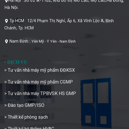
Số 02 lk-11b2, khu đô thị Mỗ Lao, Mộ Lao,Hà Đông,
Hà Nội :
Hà Nội.
Tp HCM :
12/4 Phạm Thị Nghỉ, Ấp 6, Xã Vĩnh Lộc A, Bình
Chánh, Tp. HCM
Nam Định :
Yên Mỹ - Ý Yên - Nam Định
•
DỊCH VỤ
> Tư vấn nhà máy mỹ phẩm ĐĐKSX
> Tư vấn nhà máy mỹ phẩm CGMP
> Tư vấn nhà máy TPBVSK HS GMP
> Đào tạo GMP/ISO
> Thiết kế phòng sạch
> Thiết kế hệ thống HVAC