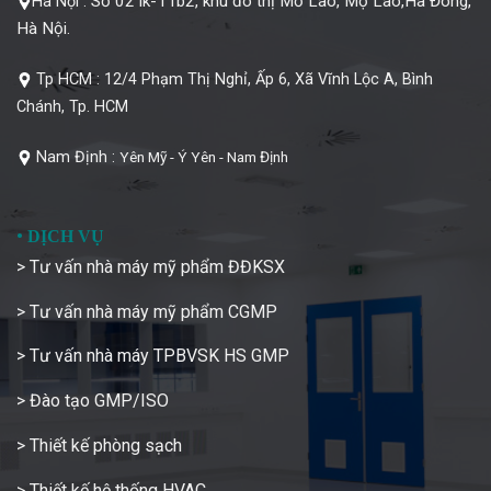
Số 02 lk-11b2, khu đô thị Mỗ Lao, Mộ Lao,Hà Đông,
Hà Nội :
Hà Nội.
Tp HCM :
12/4 Phạm Thị Nghỉ, Ấp 6, Xã Vĩnh Lộc A, Bình
Chánh, Tp. HCM
Nam Định :
Yên Mỹ - Ý Yên - Nam Định
•
DỊCH VỤ
> Tư vấn nhà máy mỹ phẩm ĐĐKSX
> Tư vấn nhà máy mỹ phẩm CGMP
> Tư vấn nhà máy TPBVSK HS GMP
> Đào tạo GMP/ISO
> Thiết kế phòng sạch
> Thiết kế hệ thống HVAC