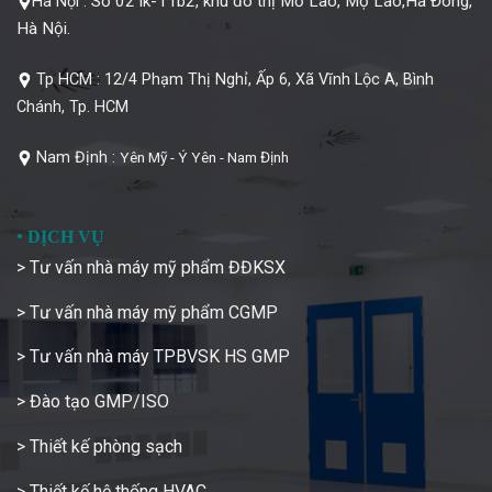
Số 02 lk-11b2, khu đô thị Mỗ Lao, Mộ Lao,Hà Đông,
Hà Nội :
Hà Nội.
Tp HCM :
12/4 Phạm Thị Nghỉ, Ấp 6, Xã Vĩnh Lộc A, Bình
Chánh, Tp. HCM
Nam Định :
Yên Mỹ - Ý Yên - Nam Định
•
DỊCH VỤ
> Tư vấn nhà máy mỹ phẩm ĐĐKSX
> Tư vấn nhà máy mỹ phẩm CGMP
> Tư vấn nhà máy TPBVSK HS GMP
> Đào tạo GMP/ISO
> Thiết kế phòng sạch
> Thiết kế hệ thống HVAC