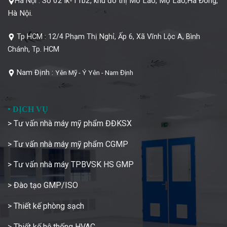
Số 02 lk-11b2, khu đô thị Mỗ Lao, Mộ Lao,Hà Đông,
Hà Nội :
Hà Nội.
Tp HCM :
12/4 Phạm Thị Nghỉ, Ấp 6, Xã Vĩnh Lộc A, Bình
Chánh, Tp. HCM
Nam Định :
Yên Mỹ - Ý Yên - Nam Định
•
DỊCH VỤ
> Tư vấn nhà máy mỹ phẩm ĐĐKSX
> Tư vấn nhà máy mỹ phẩm CGMP
> Tư vấn nhà máy TPBVSK HS GMP
> Đào tạo GMP/ISO
> Thiết kế phòng sạch
> Thiết kế hệ thống HVAC