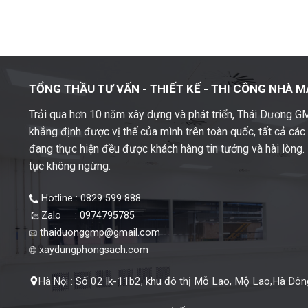
TỔNG THẦU TƯ VẤN - THIẾT KẾ -
THI CÔNG NHÀ M
Trải qua hơn 10 năm xây dựng và phát triển, Thái Dương 
khẳng định được vị thế của mình trên toàn quốc, tất cả cá
đang thực hiện đều được khách hàng tin tưởng và hài lòng. M
tục không ngừng.
Hotline : 0829 599 888
Zalo : 0974795785
thaiduonggmp@gmail.com
xaydungphongsach.com
Số 02 lk-11b2, khu đô thị Mỗ Lao, Mộ Lao,Hà Đông
Hà Nội :