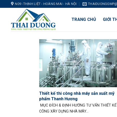
Skip
N09 -THỊNH LIỆT - HOÀNG MAI - HÀ NỘI
THAIDUONGGMP@
to
content
TRANG CHỦ
GIỚI T
Thiết kế thi công nhà máy sản xuất mỹ
phẩm Thanh Hương
MỤC ĐÍCH & ĐỊNH HƯỚNG TƯ VẤN THIẾT KẾ
CÔNG XÂY DỰNG NHÀ MÁY...