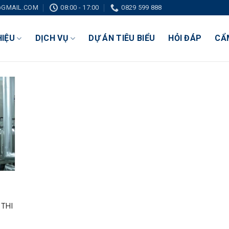
GMAIL.COM
08:00 - 17:00
0829 599 888
HIỆU
DỊCH VỤ
DỰ ÁN TIÊU BIỂU
HỎI ĐÁP
CẨ
 THI