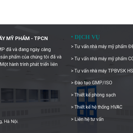
•
DỊCH VỤ
ÁY MỸ PHẨM - TPCN
> Tư vấn nhà máy mỹ phẩm 
GMP đã và đang ngày càng
c sản phẩm của chúng tôi đã và
> Tư vấn nhà máy mỹ phẩm 
ột hành trình phát triển liên
> Tư vấn nhà máy TPBVSK H
> Đào tạo GMP/ISO
> Thiết kế phòng sạch
> Thiết kế hệ thống HVAC
> Liên hệ tư vấn
, Hà Nội.