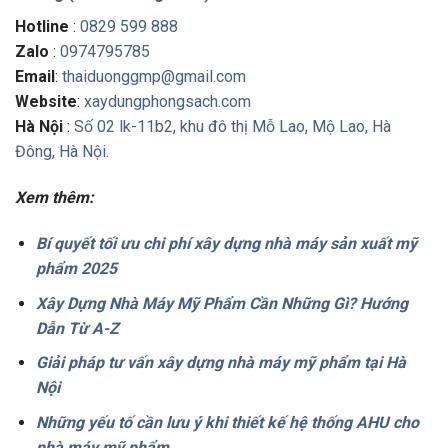
Hotline
:
0829 599 888
Zalo
:
0974795785
Email
:
thaiduonggmp@gmail.com
Website
:
xaydungphongsach.com
Hà Nội
:
Số 02 lk-11b2, khu đô thị Mỗ Lao, Mộ Lao, Hà
Đông, Hà Nội.
Xem thêm:
Bí quyết tối ưu chi phí xây dựng nhà máy sản xuất mỹ
phẩm 2025
Xây Dựng Nhà Máy Mỹ Phẩm Cần Những Gì? Hướng
Dẫn Từ A-Z
Giải pháp tư vấn xây dựng nhà máy mỹ phẩm tại Hà
Nội
Những yếu tố cần lưu ý khi thiết kế hệ thống AHU cho
nhà máy mỹ phẩm