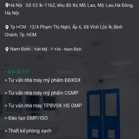
Số 02 lk-11b2, khu đô thị Mỗ Lao, Mộ Lao,Hà Đông,
Hà Nội :
Hà Nội.
Tp HCM :
12/4 Phạm Thị Nghỉ, Ấp 6, Xã Vĩnh Lộc A, Bình
Chánh, Tp. HCM
Nam Định :
Yên Mỹ - Ý Yên - Nam Định
•
DỊCH VỤ
> Tư vấn nhà máy mỹ phẩm ĐĐKSX
> Tư vấn nhà máy mỹ phẩm CGMP
> Tư vấn nhà máy TPBVSK HS GMP
> Đào tạo GMP/ISO
> Thiết kế phòng sạch