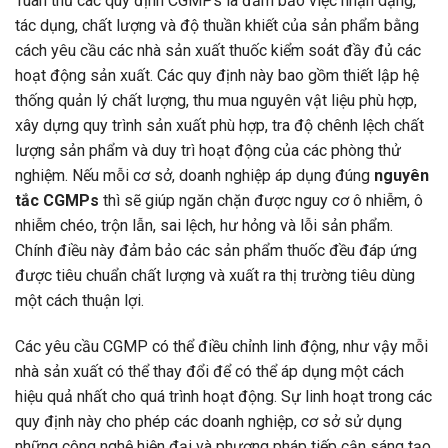
Tuân thủ các quy định CGMPs là đảm bảo việc nhận dạng,
tác dụng, chất lượng và độ thuần khiết của sản phẩm bằng
cách yêu cầu các nhà sản xuất thuốc kiểm soát đầy đủ các
hoạt động sản xuất. Các quy định này bao gồm thiết lập hệ
thống quản lý chất lượng, thu mua nguyên vật liệu phù hợp,
xây dựng quy trình sản xuất phù hợp, tra độ chênh lệch chất
lượng sản phẩm và duy trì hoạt động của các phòng thử
nghiệm. Nếu mỗi cơ sở, doanh nghiệp áp dụng đúng
nguyên
tắc CGMPs
thì sẽ giúp ngăn chặn được nguy cơ ô nhiễm, ô
nhiễm chéo, trộn lẫn, sai lệch, hư hỏng và lỗi sản phẩm.
Chính điều này đảm bảo các sản phẩm thuốc đều đáp ứng
được tiêu chuẩn chất lượng và xuất ra thị trường tiêu dùng
một cách thuận lợi.
Các yêu cầu CGMP có thể điều chỉnh linh động, như vậy mỗi
nhà sản xuất có thể thay đổi để có thể áp dụng một cách
hiệu quả nhất cho quá trình hoạt động. Sự linh hoạt trong các
quy định này cho phép các doanh nghiệp, cơ sở sử dụng
những công nghệ hiện đại và phương pháp tiếp cận sáng tạo