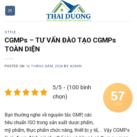
Skip
to
content
STYLE
CGMPs – TƯ VẤN ĐÀO TẠO CGMPs
TOÀN DIỆN
POSTED ON
16 THÁNG NĂM, 2024
BY
ADMIN
5/5 - (100 bình
57
chọn)
/ 100
Bạn thường nghe về nguyên tắc GMP, các
tiêu chuẩn ISO trong sản xuất dược phẩm,
mỹ phẩm, thực phẩm chức năng, thiết bị y tế,…. Vậy CGMPs