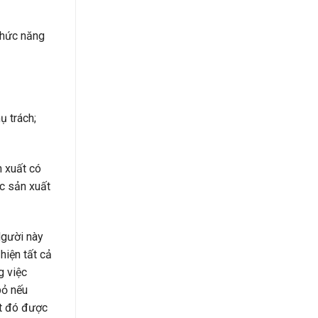
chức năng
ụ trách;
 xuất có
ực sản xuất
Người này
hiện tất cả
g việc
bỏ nếu
ất đó được