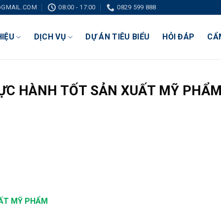
GMAIL.COM
08:00 - 17:00
0829 599 888
HIỆU
DỊCH VỤ
DỰ ÁN TIÊU BIỂU
HỎI ĐÁP
CẨ
ỰC HÀNH TỐT SẢN XUẤT MỸ PHẨM
UẤT MỸ PHẨM