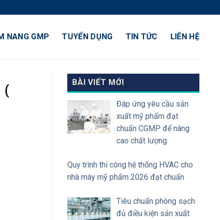
M NANG GMP
TUYỂN DỤNG
TIN TỨC
LIÊN HỆ
BÀI VIẾT MỚI
 (
Đáp ứng yêu cầu sản
xuất mỹ phẩm đạt
chuẩn CGMP để nâng
cao chất lượng
Quy trình thi công hệ thống HVAC cho
nhà máy mỹ phẩm 2026 đạt chuẩn
Tiêu chuẩn phòng sạch
đủ điều kiện sản xuất