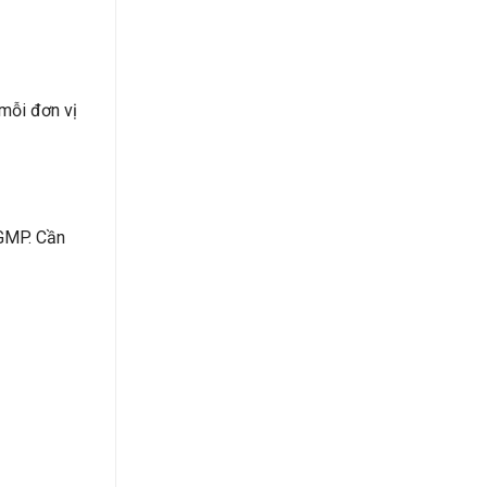
mỗi đơn vị
 GMP. Cần