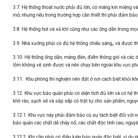
3.7. Hệ thống thoát nước phải đủ lớn, có máng kín miệng v
mở, nhưng nếu trong trường hợp cần thiết thì phải đảm bảo
3.8. Hệ thống hút và xả khí cũng như các ống dẫn trong mọ
3.9. Nhà xưởng phải có đủ hệ thống chiếu sáng,, và được th
3.10. Hệ thống ống dẫn, máng đèn, điểm thông gió và các d
lõm không vệ sinh được và nên chạy bên ngoài khu vực pha
3.11. Khu phòng thí nghiệm nên đặt ở nơi cách biệt khỏi kh
3.12. Khu vực bảo quản phải có diện tích đủ lớn và có hệ 
khô ráo, sạch sẽ và sắp xếp có trật tự cho sản phẩm, nguyê
3.12.1. Khu vực này phải đảm bảo cú sự tách biệt đối với n
bảo quản các chất dễ cháy nổ, các chất độc tính cao, nguyên 
3.12.2. Khi cần phải có điều kiện bảo quản đặc biệt, ví dụ 