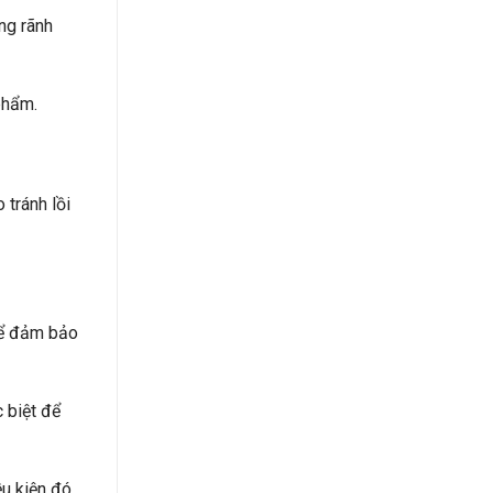
ng rãnh
phẩm.
 tránh lồi
thể đảm bảo
 biệt để
u kiện đó.