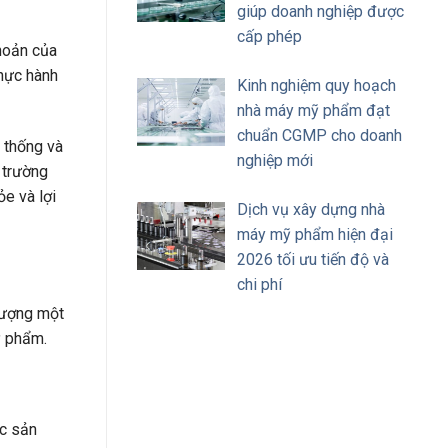
giúp doanh nghiệp được
cấp phép
hoản của
hực hành
Kinh nghiệm quy hoạch
nhà máy mỹ phẩm đạt
chuẩn CGMP cho doanh
 thống và
nghiệp mới
 trường
e và lợi
Dịch vụ xây dựng nhà
máy mỹ phẩm hiện đại
2026 tối ưu tiến độ và
chi phí
lượng một
ỹ phẩm.
ợc sản