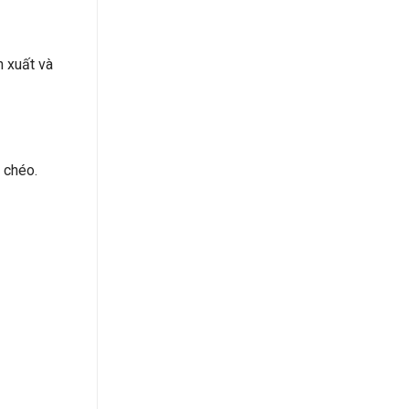
 xuất và
 chéo.