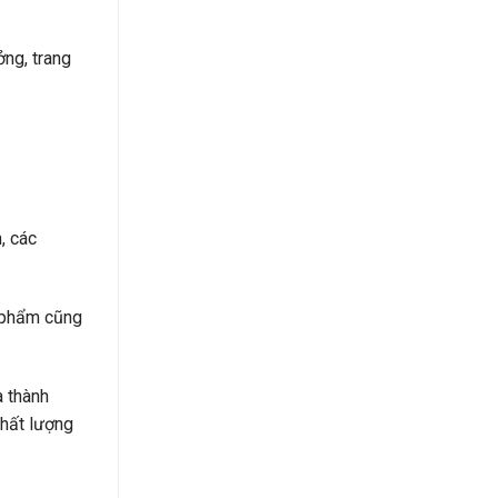
ởng, trang
, các
n phẩm cũng
à thành
chất lượng