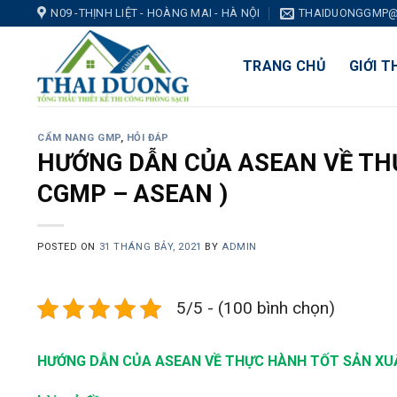
Skip
N09 -THỊNH LIỆT - HOÀNG MAI - HÀ NỘI
THAIDUONGGMP@
to
content
TRANG CHỦ
GIỚI T
CẨM NANG GMP
,
HỎI ĐÁP
HƯỚNG DẪN CỦA ASEAN VỀ TH
CGMP – ASEAN )
POSTED ON
31 THÁNG BẢY, 2021
BY
ADMIN
5/5 - (100 bình chọn)
HƯỚNG DẪN CỦA ASEAN VỀ THỰC HÀNH TỐT SẢN X