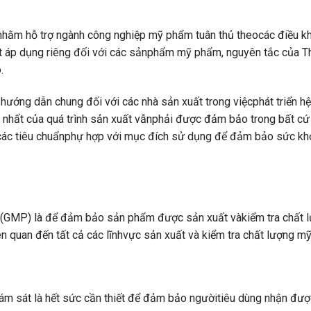
hằm hỗ trợ ngành công nghiệp mỹ phẩm tuân thủ theocác điều k
ất áp dụng riêng đối với các sảnphẩm mỹ phẩm, nguyên tắc của T
.
hướng dẫn chung đối với các nhà sản xuất trong việcphát triển hệ
g nhất của quá trình sản xuất vẫnphải được đảm bảo trong bất cứ
các tiêu chuẩnphự hợp với mục đích sử dụng để đảm bảo sức khỏ
 (GMP) là để đảm bảo sản phẩm được sản xuất vàkiểm tra chất 
ên quan đến tất cả các lĩnhvực sản xuất và kiểm tra chất lượng m
giám sát là hết sức cần thiết để đảm bảo ngườitiêu dùng nhận đư