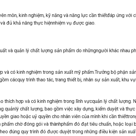
yên môn, kinh nghiệm, kỹ năng và năng lực cần thiếtđáp ứng với 
 và đủ khả năng thực hiệnnhiệm vụ được giao.
uất và quản lý chất lượng sản phẩm do nhữngngười khác nhau ph
ợp và có kinh nghiệm trong sản xuất mỹ phẩm.Trưởng bộ phận sản
ồm cácquy trình thao tác, trang thiết bị, nhân sự sản xuất, khu v
 thích hợp và có kinh nghiệm trong lĩnh vựcquản lý chất lượng. 
ng quảnlý chất lượng, bao gồm việc xây dựng, kiểm duyệt và thực 
uyền giao hoặc uỷ quyền cho nhân viên của mình khi cần thiếttron
n phẩm chờ đóng gói và thànhphẩm đó đạt tiêu chuẩn, hoặc loại 
theo đúng quy trình đó được duyệt trong những điều kiện sản xu