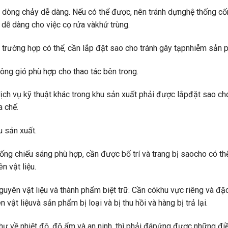
à dòng chảy dễ dàng. Nếu có thể được, nên tránh dựnghệ thống cố
 dễ dàng cho việc cọ rửa vàkhử trùng.
i trường hợp có thể, cần lắp đặt sao cho tránh gây tạpnhiễm sản 
ông gió phù hợp cho thao tác bên trong.
ịch vụ kỹ thuật khác trong khu sản xuất phải được lắpđặt sao cho
 chế.
u sản xuất.
thống chiếu sáng phù hợp, cần được bố trí và trang bị saocho có 
n vật liệu.
guyên vật liệu và thành phẩm biệt trữ. Cần cókhu vực riêng và đặc
vật liệuvà sản phẩm bị loại và bị thu hồi và hàng bị trả lại.
như về nhiệt độ, độ ẩm và an ninh, thì phải đápứng được những điề