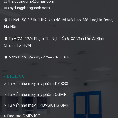
thaiduonggmp@gmail.com
xaydungphongsach.com
Số 02 lk-11b2, khu đô thị Mỗ Lao, Mộ Lao,Hà Đông,
Hà Nội :
Hà Nội.
Tp HCM :
12/4 Phạm Thị Nghỉ, Ấp 6, Xã Vĩnh Lộc A, Bình
Chánh, Tp. HCM
Nam Định :
Yên Mỹ - Ý Yên - Nam Định
•
DỊCH VỤ
> Tư vấn nhà máy mỹ phẩm ĐĐKSX
> Tư vấn nhà máy mỹ phẩm CGMP
> Tư vấn nhà máy TPBVSK HS GMP
> Đào tạo GMP/ISO