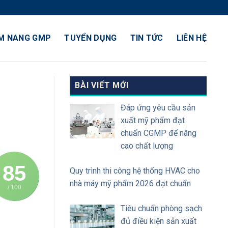
M NANG GMP
TUYỂN DỤNG
TIN TỨC
LIÊN HỆ
BÀI VIẾT MỚI
Đáp ứng yêu cầu sản
xuất mỹ phẩm đạt
chuẩn CGMP để nâng
cao chất lượng
85
Quy trình thi công hệ thống HVAC cho
nhà máy mỹ phẩm 2026 đạt chuẩn
/ 100
Tiêu chuẩn phòng sạch
đủ điều kiện sản xuất