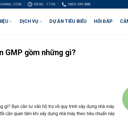
GMAIL.COM
08:00 - 17:00
0829 599 888
HIỆU
DỊCH VỤ
DỰ ÁN TIÊU BIỂU
HỎI ĐÁP
CẨ
ẩn GMP gồm những gì?
 gì? Bạn cần tư vấn hỗ trợ về quy trình xây dựng nhà máy
ề cần quan tâm khi xây dựng nhà máy theo tiêu chuẩn này