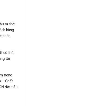
ầu tư thời
hách hàng
ểm toán
t có thể.
úng tôi
ệm trong
p – Chất
N đạt tiêu