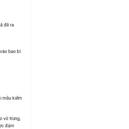
ã đề ra.
 vào bao bì
hi mẫu kiểm
o vô trùng,
ược đảm