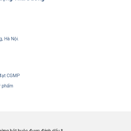
, Hà Nội.
 đạt CGMP
ỹ phẩm
rường bắt buộc được đánh dấu
*