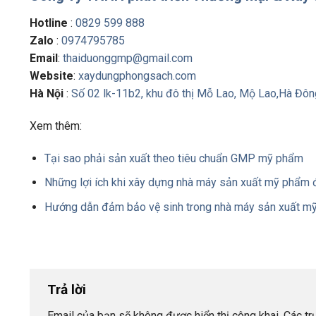
Hotline
:
0829 599 888
Zalo
:
0974795785
Email
:
thaiduonggmp@gmail.com
Website
:
xaydungphongsach.com
Hà Nội
:
Số 02 lk-11b2, khu đô thị Mỗ Lao, Mộ Lao,Hà Đông
Xem thêm:
Tại sao phải sản xuất theo tiêu chuẩn GMP mỹ phẩm
Những lợi ích khi xây dựng nhà máy sản xuất mỹ phẩm
Hướng dẫn đảm bảo vệ sinh trong nhà máy sản xuất m
Trả lời
Email của bạn sẽ không được hiển thị công khai.
Các t