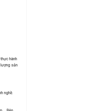
 thực hành
 lượng sản
nh nghề.
ẩm,… Bên