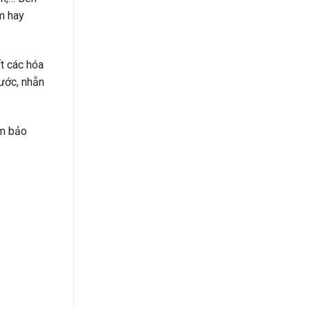
m hay
t các hóa
ước, nhẵn
ảm bảo