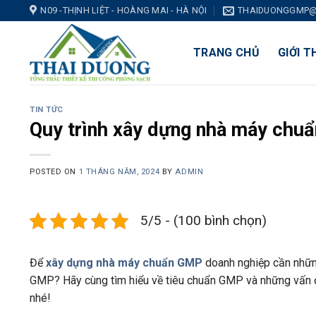
Skip
N09 -THỊNH LIỆT - HOÀNG MAI - HÀ NỘI
THAIDUONGGMP@
to
content
TRANG CHỦ
GIỚI T
TIN TỨC
Quy trình xây dựng nhà máy chu
POSTED ON
1 THÁNG NĂM, 2024
BY
ADMIN
5/5 - (100 bình chọn)
Để
xây dựng nhà máy chuẩn GMP
doanh nghiệp cần những
GMP? Hãy cùng tìm hiểu về tiêu chuẩn GMP và những vấn đ
nhé!