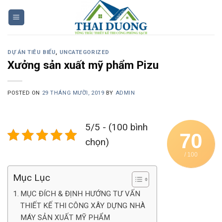
Skip
to
content
DỰ ÁN TIÊU BIỂU
,
UNCATEGORIZED
Xưởng sản xuất mỹ phẩm Pizu
POSTED ON
29 THÁNG MƯỜI, 2019
BY
ADMIN
5/5 - (100 bình
70
chọn)
/ 100
Mục Lục
MỤC ĐÍCH & ĐỊNH HƯỚNG TƯ VẤN
THIẾT KẾ THI CÔNG XÂY DỰNG NHÀ
MÁY SẢN XUẤT MỸ PHẨM