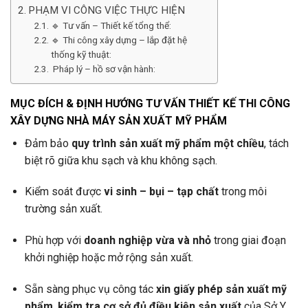
PHẠM VI CÔNG VIỆC THỰC HIỆN
🔹 Tư vấn – Thiết kế tổng thể:
🔹 Thi công xây dựng – lắp đặt hệ
thống kỹ thuật:
Pháp lý – hồ sơ vận hành:
MỤC ĐÍCH & ĐỊNH HƯỚNG TƯ VẤN THIẾT KẾ THI CÔNG
XÂY DỰNG NHÀ MÁY SẢN XUẤT MỸ PHẨM
Đảm bảo
quy trình sản xuất mỹ phẩm một chiều
, tách
biệt rõ giữa khu sạch và khu không sạch.
Kiểm soát được
vi sinh – bụi – tạp chất
trong môi
trường sản xuất.
Phù hợp với
doanh nghiệp vừa và nhỏ
trong giai đoạn
khởi nghiệp hoặc mở rộng sản xuất.
Sẵn sàng phục vụ công tác
xin giấy phép sản xuất mỹ
phẩm
,
kiểm tra cơ sở đủ điều kiện sản xuất
của Sở Y