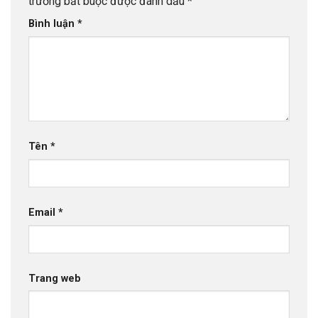
trường bắt buộc được đánh dấu
*
Bình luận
*
Tên
*
Email
*
Trang web