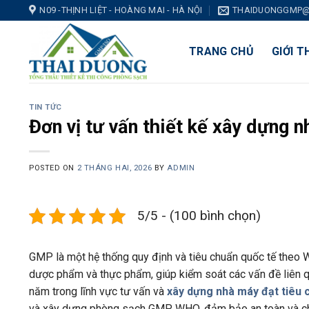
Skip
N09 -THỊNH LIỆT - HOÀNG MAI - HÀ NỘI
THAIDUONGGMP@
to
content
TRANG CHỦ
GIỚI T
TIN TỨC
Đơn vị tư vấn thiết kế xây dựng 
POSTED ON
2 THÁNG HAI, 2026
BY
ADMIN
5/5 - (100 bình chọn)
GMP là một hệ thống quy định và tiêu chuẩn quốc tế theo 
dược phẩm và thực phẩm, giúp kiểm soát các vấn đề liên q
năm trong lĩnh vực tư vấn và
xây dựng nhà máy đạt tiêu
và xây dựng phòng sạch GMP WHO, đảm bảo an toàn và ch