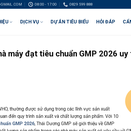
GMAIL.COM
08:00 - 17:00
0829 599 888
HIỆU
DỊCH VỤ
DỰ ÁN TIÊU BIỂU
HỎI ĐÁP
CẨ
nhà máy đạt tiêu chuẩn GMP 2026 uy 
WHO, thường được sử dụng trong các lĩnh vực sản xuất
uan đến quy trình sản xuất và chất lượng sản phẩm. Với 10
 chuẩn GMP 2026
, Thái Dương GMP sẽ giới thiệu về GMP
ất lượng sản phẩm trong các nhà máy sản xuất có yêu cầu về G