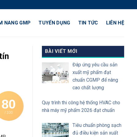
M NANG GMP
TUYỂN DỤNG
TIN TỨC
LIÊN HỆ
BÀI VIẾT MỚI
tín
Đáp ứng yêu cầu sản
xuất mỹ phẩm đạt
chuẩn CGMP để nâng
cao chất lượng
80
Quy trình thi công hệ thống HVAC cho
nhà máy mỹ phẩm 2026 đạt chuẩn
/ 100
Tiêu chuẩn phòng sạch
đủ điều kiện sản xuất
MP.