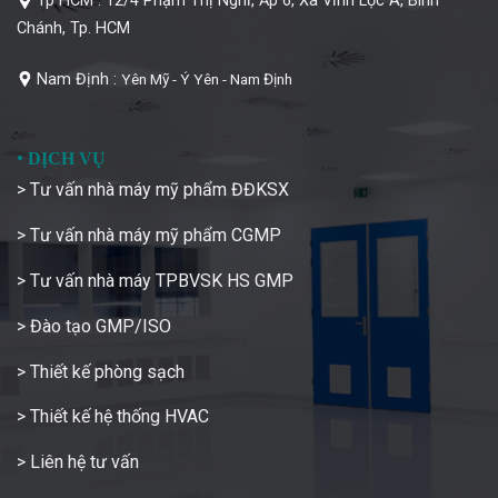
Tp HCM :
12/4 Phạm Thị Nghỉ, Ấp 6, Xã Vĩnh Lộc A, Bình
Chánh, Tp. HCM
Nam Định :
Yên Mỹ - Ý Yên - Nam Định
•
DỊCH VỤ
> Tư vấn nhà máy mỹ phẩm ĐĐKSX
> Tư vấn nhà máy mỹ phẩm CGMP
> Tư vấn nhà máy TPBVSK HS GMP
> Đào tạo GMP/ISO
> Thiết kế phòng sạch
> Thiết kế hệ thống HVAC
> Liên hệ tư vấn