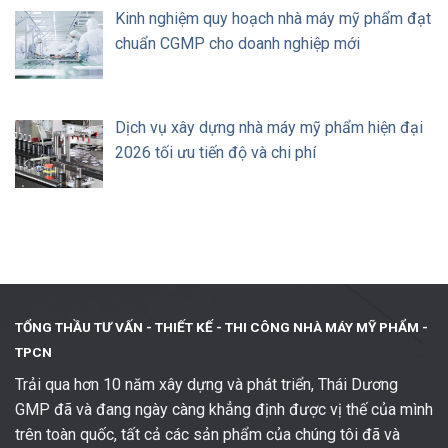
Kinh nghiệm quy hoạch nhà máy mỹ phẩm đạt
chuẩn CGMP cho doanh nghiệp mới
Dịch vụ xây dựng nhà máy mỹ phẩm hiện đại
2026 tối ưu tiến độ và chi phí
TỔNG THẦU TƯ VẤN - THIẾT KẾ -
THI CÔNG NHÀ MÁY MỸ PHẨM -
TPCN
Trải qua hơn 10 năm xây dựng và phát triển, Thái Dương
GMP đã và đang ngày càng khẳng định được vị thế của mình
trên toàn quốc, tất cả các sản phẩm của chúng tôi đã và