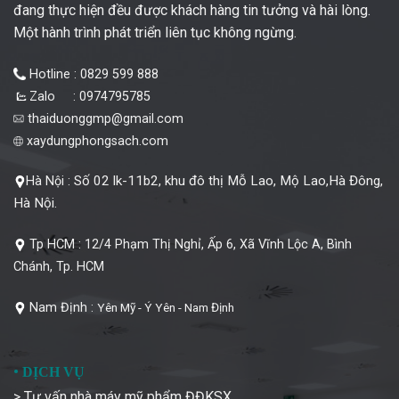
đang thực hiện đều được khách hàng tin tưởng và hài lòng.
Một hành trình phát triển liên tục không ngừng.
Hotline : 0829 599 888
Zalo : 0974795785
thaiduonggmp@gmail.com
xaydungphongsach.com
Số 02 lk-11b2, khu đô thị Mỗ Lao, Mộ Lao,Hà Đông,
Hà Nội :
Hà Nội.
Tp HCM :
12/4 Phạm Thị Nghỉ, Ấp 6, Xã Vĩnh Lộc A, Bình
Chánh, Tp. HCM
Nam Định :
Yên Mỹ - Ý Yên - Nam Định
•
DỊCH VỤ
> Tư vấn nhà máy mỹ phẩm ĐĐKSX