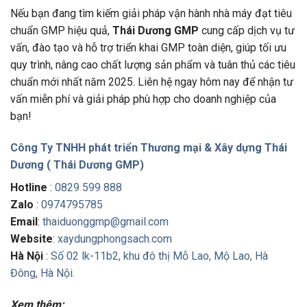
Nếu bạn đang tìm kiếm giải pháp vận hành nhà máy đạt tiêu
chuẩn GMP hiệu quả,
Thái Dương GMP
cung cấp dịch vụ tư
vấn, đào tạo và hỗ trợ triển khai GMP toàn diện, giúp tối ưu
quy trình, nâng cao chất lượng sản phẩm và tuân thủ các tiêu
chuẩn mới nhất năm 2025. Liên hệ ngay hôm nay để nhận tư
vấn miễn phí và giải pháp phù hợp cho doanh nghiệp của
bạn!
Công Ty TNHH phát triển Thương mại & Xây dựng Thái
Dương ( Thái Dương GMP)
Hotline
:
0829 599 888
Zalo
:
0974795785
Email
:
thaiduonggmp@gmail.com
Website
:
xaydungphongsach.com
Hà Nội
:
Số 02 lk-11b2, khu đô thị Mỗ Lao, Mộ Lao, Hà
Đông, Hà Nội.
Xem thêm: