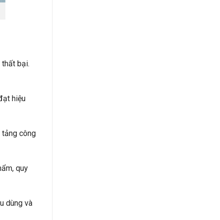
thất bại.
ạt hiệu
n tảng công
hẩm, quy
êu dùng và