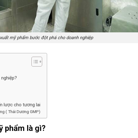
 xuất mỹ phẩm bước đột phá cho doanh nghiệp
 nghiệp?
 lược cho tương lai
ơng ( Thái Dương GMP)
ỹ phẩm là gì?