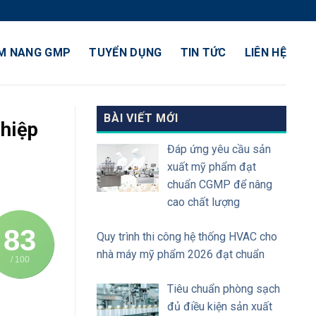
M NANG GMP
TUYỂN DỤNG
TIN TỨC
LIÊN HỆ
BÀI VIẾT MỚI
ghiệp
Đáp ứng yêu cầu sản
xuất mỹ phẩm đạt
chuẩn CGMP để nâng
cao chất lượng
83
Quy trình thi công hệ thống HVAC cho
nhà máy mỹ phẩm 2026 đạt chuẩn
/ 100
Tiêu chuẩn phòng sạch
đủ điều kiện sản xuất