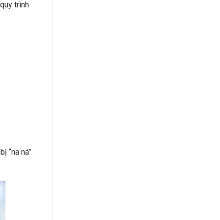
quy trình
bị “na ná”