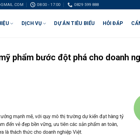
GMAIL.COM
08:00 - 17:00
0829 599 888
HIỆU
DỊCH VỤ
DỰ ÁN TIÊU BIỂU
HỎI ĐÁP
CẨ
 mỹ phẩm bước đột phá cho doanh n
ưởng mạnh mẽ, với quy mô thị trường dự kiến đạt hàng tỷ
âm đến vẻ đẹp bền vững, ưu tiên các sản phẩm an toàn,
ừa là thách thức cho doanh nghiệp Việt.