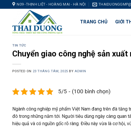
Skip
N09 -THỊNH LIỆT - HOÀNG MAI - HÀ NỘI
THAIDUONGGMP@
to
content
TRANG CHỦ
GIỚI T
TIN TỨC
Chuyển giao công nghệ sản xuất
POSTED ON
23 THÁNG TÁM, 2025
BY
ADMIN
5/5 - (100 bình chọn)
Ngành công nghiệp mỹ phẩm Việt Nam đang trên đà tăng tr
đô trong những năm tới. Người tiêu dùng ngày càng quan t
hiệu quả và có nguồn gốc rõ ràng. Điều này vừa là cơ hội, v