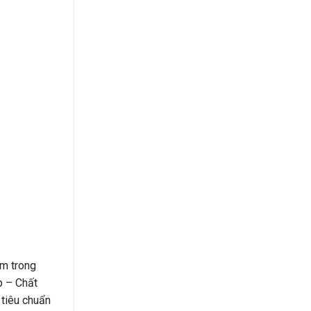
ệm trong
p – Chất
tiêu chuẩn