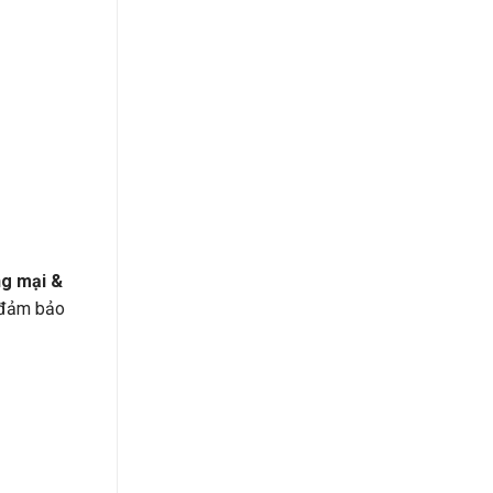
ng mại &
, đảm bảo