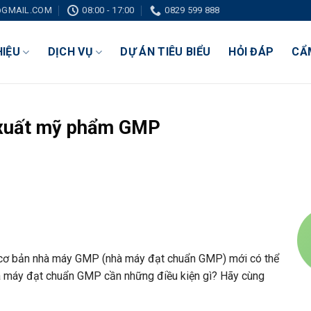
GMAIL.COM
08:00 - 17:00
0829 599 888
HIỆU
DỊCH VỤ
DỰ ÁN TIÊU BIỂU
HỎI ĐÁP
CẨ
n xuất mỹ phẩm GMP
 cơ bản nhà máy GMP (nhà máy đạt chuẩn GMP) mới có thể
 máy đạt chuẩn GMP cần những điều kiện gì? Hãy cùng