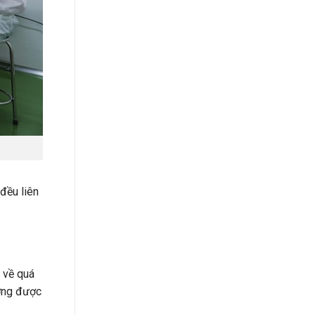
đều liên
 về quá
ượng được