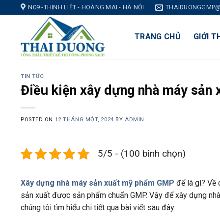
Skip
N09 -THỊNH LIỆT - HOÀNG MAI - HÀ NỘI
THAIDUONGGMP@
to
content
TRANG CHỦ
GIỚI T
TIN TỨC
Điều kiện xây dựng nhà máy sả
POSTED ON
12 THÁNG MỘT, 2024
BY
ADMIN
5/5 - (100 bình chọn)
Xây dựng nhà máy sản xuất mỹ phẩm GMP
để là gì? Về
sản xuất được sản phẩm chuẩn GMP. Vậy để xây dựng nhà
chúng tôi tìm hiểu chi tiết qua bài viết sau đây: