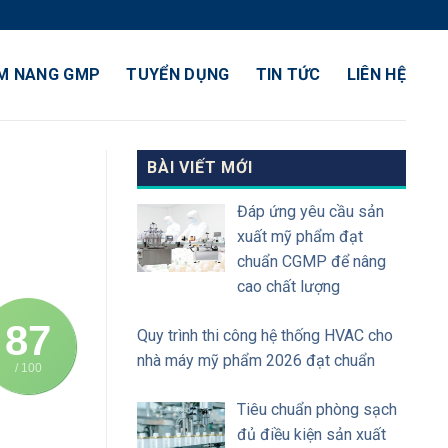
M NANG GMP
TUYỂN DỤNG
TIN TỨC
LIÊN HỆ
BÀI VIẾT MỚI
Đáp ứng yêu cầu sản
xuất mỹ phẩm đạt
chuẩn CGMP để nâng
cao chất lượng
87
Quy trình thi công hệ thống HVAC cho
nhà máy mỹ phẩm 2026 đạt chuẩn
/ 100
Tiêu chuẩn phòng sạch
đủ điều kiện sản xuất