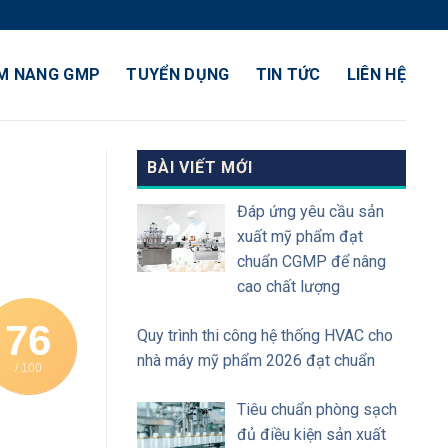
M NANG GMP
TUYỂN DỤNG
TIN TỨC
LIÊN HỆ
BÀI VIẾT MỚI
Đáp ứng yêu cầu sản
xuất mỹ phẩm đạt
chuẩn CGMP để nâng
cao chất lượng
76
Quy trình thi công hệ thống HVAC cho
nhà máy mỹ phẩm 2026 đạt chuẩn
/ 100
Tiêu chuẩn phòng sạch
đủ điều kiện sản xuất