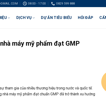
GMAIL.COM
08:00 - 17:00
0829 599 888
HIỆU
DỊCH VỤ
DỰ ÁN TIÊU BIỂU
HỎI ĐÁP
CẨ
g nhà máy mỹ phẩm đạt GMP
ự tham gia của nhiều thương hiệu trong nước và quốc tế.
ựng nhà máy mỹ phẩm đạt chuẩn GMP đã trở thành xu hướng