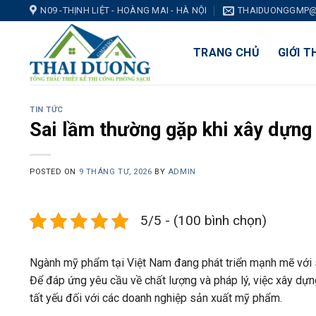
Skip
N09 -THỊNH LIỆT - HOÀNG MAI - HÀ NỘI
THAIDUONGGMP@
to
content
TRANG CHỦ
GIỚI T
TIN TỨC
Sai lầm thường gặp khi xây dựn
POSTED ON
9 THÁNG TƯ, 2026
BY
ADMIN
5/5 - (100 bình chọn)
Ngành mỹ phẩm tại Việt Nam đang phát triển mạnh mẽ với s
Để đáp ứng yêu cầu về chất lượng và pháp lý, việc xây d
tất yếu đối với các doanh nghiệp sản xuất mỹ phẩm.